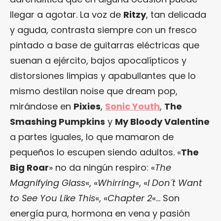
llegar a agotar. La voz de
Ritzy
, tan delicada
y aguda, contrasta siempre con un fresco
pintado a base de guitarras eléctricas que
suenan a ejército, bajos apocalípticos y
distorsiones limpias y apabullantes que lo
mismo destilan noise que dream pop,
mirándose en
Pixies
,
Sonic Youth
,
The
Smashing Pumpkins
y
My Bloody Valentine
a partes iguales, lo que mamaron de
pequeños lo escupen siendo adultos. «
The
Big Roar
» no da ningún respiro: «
The
Magnifying Glass
«, «
Whirring
«, «
I Don´t Want
to See You Like This
«, «
Chapter 2
«… Son
energía pura, hormona en vena y pasión