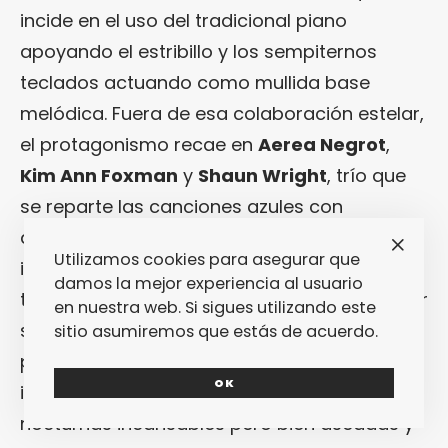
incide en el uso del tradicional piano
apoyando el estribillo y los sempiternos
teclados actuando como mullida base
melódica. Fuera de esa colaboración estelar,
el protagonismo recae en
Aerea Negrot
,
Kim Ann Foxman
y
Shaun Wright
, trío que
se reparte las canciones azules con
desiguales resultados, no por sus
Utilizamos cookies para asegurar que
interpretaciones, sino por el bagaje final del
damos la mejor experiencia al usuario
tracklist. Evidentemente, la sección que mejor
en nuestra web. Si sigues utilizando este
sale parada es la que hinca sus ritmos en la
sitio asumiremos que estás de acuerdo.
pista de baile, sin más objetivo que la
OK
inyectar sabroso éter sonoro a aves
nocturnas incansables pero bien aseadas y