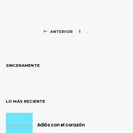
Paginación
ANTERIOR
1
2
de
entradas
SINCERAMENTE
LO MÁS RECIENTE
Adiós con el corazón