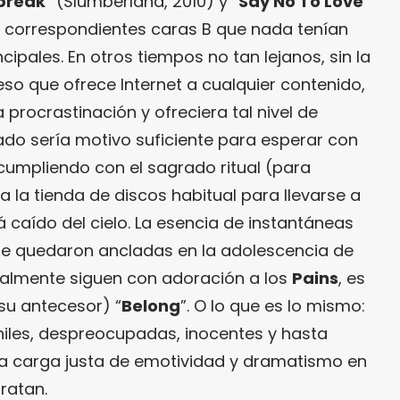
tbreak
” (Slumberland, 2010) y “
Say No To Love
”
s correspondientes caras B que nada tenían
cipales. En otros tiempos no tan lejanos, sin la
ceso que ofrece Internet a cualquier contenido,
procrastinación y ofreciera tal nivel de
ado sería motivo suficiente para esperar con
 cumpliendo con el sagrado ritual (para
 la tienda de discos habitual para llevarse a
caído del cielo. La esencia de instantáneas
e quedaron ancladas en la adolescencia de
ualmente siguen con adoración a los
Pains
, es
 su antecesor) “
Belong
”. O lo que es lo mismo:
eniles, despreocupadas, inocentes y hasta
la carga justa de emotividad y dramatismo en
tratan.