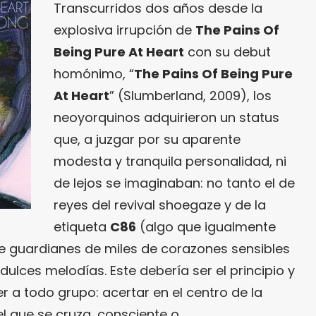
Transcurridos dos años desde la
explosiva irrupción de
The Pains Of
Being Pure At Heart
con su debut
homónimo, “
The Pains Of Being Pure
At Heart
” (Slumberland, 2009), los
neoyorquinos adquirieron un status
que, a juzgar por su aparente
modesta y tranquila personalidad, ni
de lejos se imaginaban: no tanto el de
reyes del revival shoegaze y de la
etiqueta
C86
(algo que igualmente
de guardianes de miles de corazones sensibles
dulces melodías. Este debería ser el principio y
r a todo grupo: acertar en el centro de la
l que se cruza, consciente o