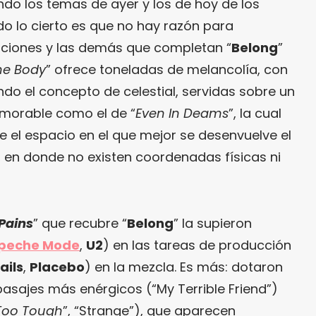
o los temas de ayer y los de hoy de los
o lo cierto es que no hay razón para
ciones y las demás que completan “
Belong
”
he Body
” ofrece toneladas de melancolía, con
do el concepto de celestial, servidas sobre un
memorable como el de “
Even In Deams
”, la cual
e el espacio en el que mejor se desenvuelve el
, en donde no existen coordenadas físicas ni
Pains
” que recubre “
Belong
” la supieron
peche Mode
,
U2
) en las tareas de producción
ails
,
Placebo
) en la mezcla. Es más: dotaron
pasajes más enérgicos (“My Terrible Friend”)
Too Tough
”, “Strange”), que aparecen