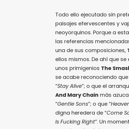
Todo ello ejecutado sin pre
paisajes efervescentes y vap
neoyorquinos. Porque a esta
las referencias mencionada
una de sus composiciones,
ellos mismos. De ahí que se 
unos primigenios
The Smas
se acabe reconociendo que 
“
Stay Alive
”; o que el arranqu
And Mary Chain
más azucar
“
Gentle Sons
”; o que “
Heave
digna heredera de “
Come Sa
Is Fucking Right
”. Un moment