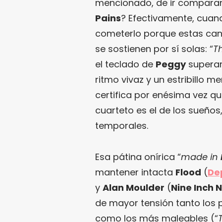
mencionado, de ir comparand
Pains
? Efectivamente, cuand
cometerlo porque estas can
se sostienen por sí solas: “
T
el teclado de
Peggy
superan
ritmo vivaz y un estribillo 
certifica por enésima vez qu
cuarteto es el de los sueños
temporales.
Esa pátina onírica “
made in
mantener intacta
Flood
(
De
y
Alan Moulder
(
Nine Inch N
de mayor tensión tanto los 
como los más maleables (“