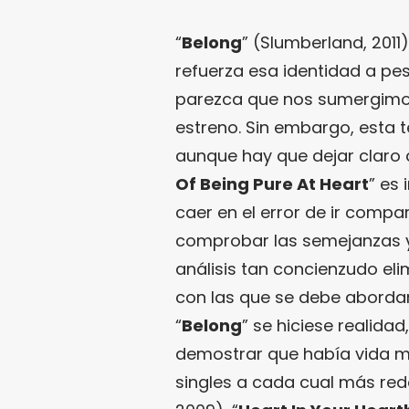
“
Belong
” (Slumberland, 2011
refuerza esa identidad a p
parezca que nos sumergimos 
estreno. Sin embargo, esta t
aunque hay que dejar claro 
Of Being Pure At Heart
” es 
caer en el error de ir comp
comprobar las semejanzas y 
análisis tan concienzudo el
con las que se debe abordar
“
Belong
” se hiciese realida
demostrar que había vida má
singles a cada cual más red