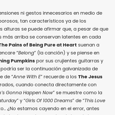
tensiones ni gestos innecesarios en medio de
orosos, tan característicos ya de los
s alturas se puede afirmar que, a pesar de que
s más arriba se conservan latentes en cada
The Pains of Being Pure at Heart
suenan a
encare “
Belong
” (la canción) y se piense en
hing Pumpkins
por sus crujientes guitarras y
podría ser la continuación galvanizada de
e de “
Anne With E
” recuerde a los
The Jesus
ados, cuando conecta directamente con
n’s Gonna Happen Now
” se muestre como la
turday
” y “
Girls Of 1000 Dreams
” de “
This Love
o… ¿No estamos cayendo en el error, antes