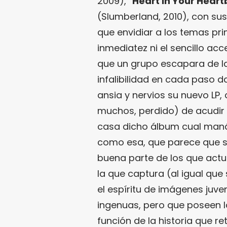
2009), “
Heart In Your Hear
(Slumberland, 2010), con su
que envidiar a los temas prin
inmediatez ni el sencillo ac
que un grupo escapara de la 
infalibilidad en cada paso d
ansia y nervios su nuevo LP,
muchos, perdido) de acudir a
casa dicho álbum cual maná 
como esa, que parece que s
buena parte de los que act
la que captura (al igual que
el espíritu de imágenes juv
ingenuas, pero que poseen 
función de la historia que re