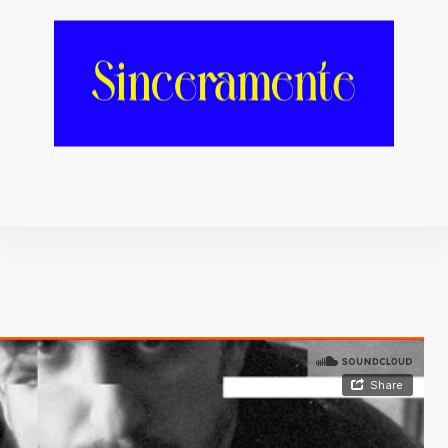
ag
hemos querido hacer una pequeña gran
s cuyos dj sets nos tienen LIVING en esta
mos, que sus mezclas te harán tocar el Cielo
Y eso no puedes perdértelo.
[Más información