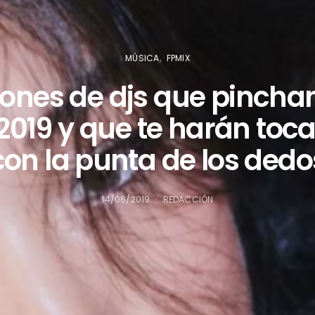
MÚSICA
FPMIX
iones de djs que pinchan
2019 y que te harán tocar
con la punta de los dedo
14/06/2019
REDACCIÓN