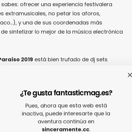
sabes: ofrecer una experiencia festivalera
s extramusicales, no petar los aforos,
síaco…), y una de sus coordenadas más
 de sintetizar lo mejor de la música electrónica
Paraíso 2019
está bien trufado de dj sets
án bailar como si no hubiera un mañana. Eso
 de vez en cuando, olvídate de los grandes
mación del festival te sorprenda. Al fin y al
¿Te gusta fantasticmag.es?
Paraíso
ya se ganó a pulso el estatus de
r lo tanto este año, por mucho que no te suenen
Pues, ahora que esta web está
inactiva, puede interesarte que la
rías perderte dj sets como los de
Raphaël
aventura continúa en
ta
,
Orpheu The Wizard
o
Millos Kaiser
.
sinceramente.cc
.