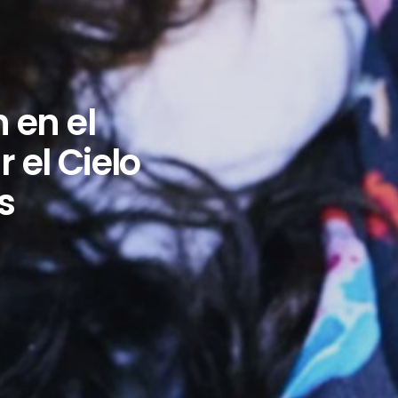
 en el
 el Cielo
s