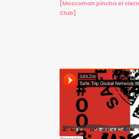
[Moscoman pincha el vierne
Club]