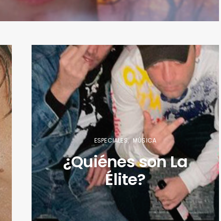
ESPECIALES
MÚSICA
¿Quiénes son La
Élite?