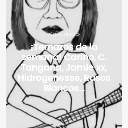
MÚSICA
MUSICÓN
¡Temazos de la
semana! Cariño, C.
Tangana, Jamie xx,
Hidrogenesse, Rusos
Blancos…