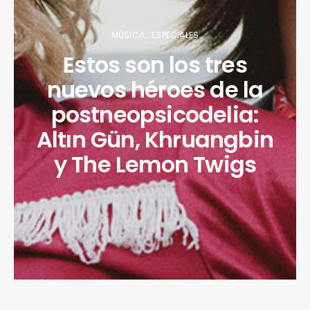
MÚSICA
ESPECIALES
Estos son los tres
nuevos héroes de la
postneopsicodelia:
Altın Gün, Khruangbin
y The Lemon Twigs