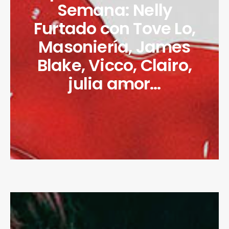
Semana: Nelly
Furtado con Tove Lo,
Masoniería, James
Blake, Vicco, Clairo,
julia amor…