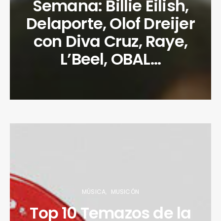
Semana: Billie Eilish,
Delaporte, Olof Dreijer
con Diva Cruz, Raye,
L’Beel, OBAL…
MÚSICA
MUSICÓN
Top 10 Temazos de la