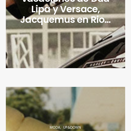
Lipa y Versace,
Jacquemus en Rio…
MODA
UP&DOWN