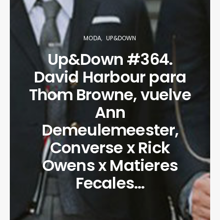
MODA
UP&DOWN
Up&Down #364.
David Harbour para
Thom Browne, vuelve
Ann
Demeulemeester,
Converse x Rick
Owens x Matieres
Fecales…