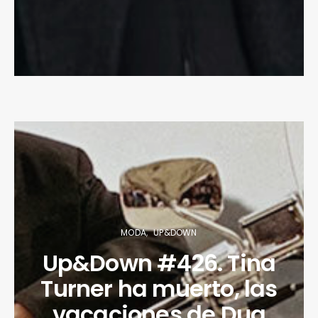
MODA
UP&DOWN
Up&Down #426. Tina
Turner ha muerto, las
vacaciones de Dua