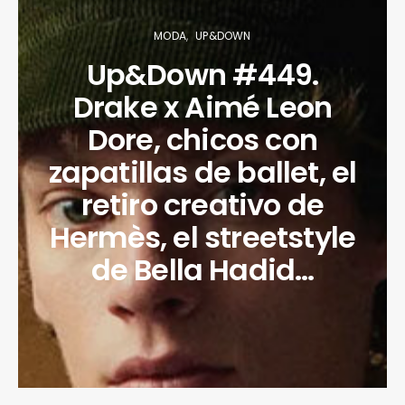
MODA
UP&DOWN
Up&Down #449.
Drake x Aimé Leon
Dore, chicos con
zapatillas de ballet, el
retiro creativo de
Hermès, el streetstyle
de Bella Hadid…