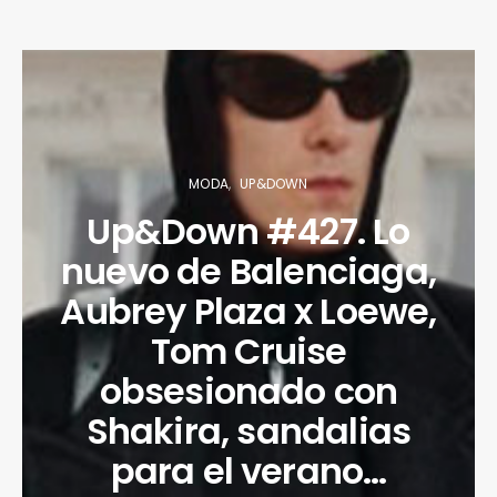
MODA
UP&DOWN
Up&Down #427. Lo
nuevo de Balenciaga,
Aubrey Plaza x Loewe,
Tom Cruise
obsesionado con
Shakira, sandalias
para el verano…