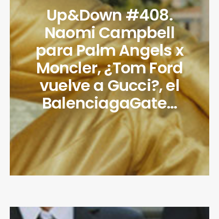
Up&Down #408.
Naomi Campbell
para Palm Angels x
Moncler, ¿Tom Ford
vuelve a Gucci?, el
BalenciagaGate…