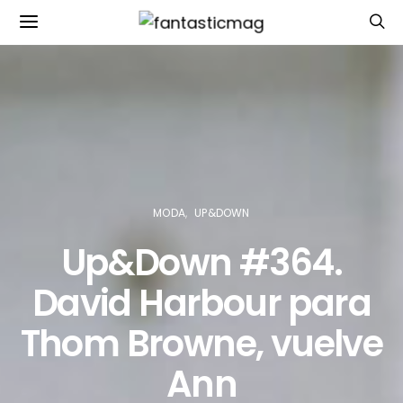
MODA
UP&DOWN
Up&Down #364.
David Harbour para
Thom Browne, vuelve
Ann