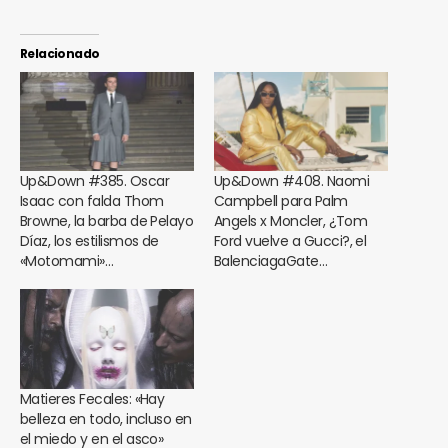
Relacionado
Up&Down #385. Oscar
Up&Down #408. Naomi
Isaac con falda Thom
Campbell para Palm
Browne, la barba de Pelayo
Angels x Moncler, ¿Tom
Díaz, los estilismos de
Ford vuelve a Gucci?, el
«Motomami»…
BalenciagaGate…
Matieres Fecales: «Hay
belleza en todo, incluso en
el miedo y en el asco»