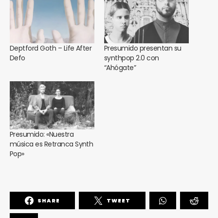
Deptford Goth – Life After
Presumido presentan su
Defo
synthpop 2.0 con
“Ahógate”
Presumido: «Nuestra
música es Retranca Synth
Pop»
SHARE
TWEET