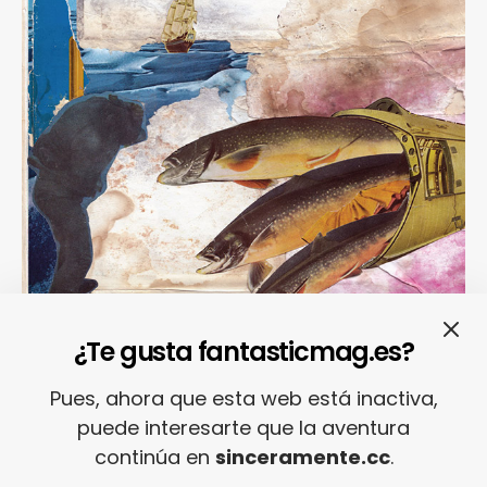
¿Te gusta fantasticmag.es?
[dropcap]70%[/dropcap] STRONGER AND
Pues, ahora que esta web está inactiva,
puede interesarte que la aventura
BETTER / Joseph Airport.
Si nos dijeran que
continúa en
sinceramente.cc
.
el estreno en largo de
Joseph Airport
,