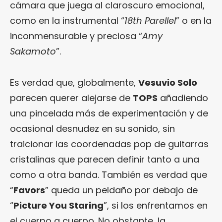
cámara que juega al claroscuro emocional,
como en la instrumental “
18th Parellel
” o en la
inconmensurable y preciosa “
Amy
Sakamoto
”.
Es verdad que, globalmente,
Vesuvio Solo
parecen querer alejarse de
TOPS
añadiendo
una pincelada más de experimentación y de
ocasional desnudez en su sonido, sin
traicionar las coordenadas pop de guitarras
cristalinas que parecen definir tanto a una
como a otra banda. También es verdad que
“
Favors
” queda un peldaño por debajo de
“
Picture You Staring
”, si los enfrentamos en
el cuerpo a cuerpo. No obstante, la