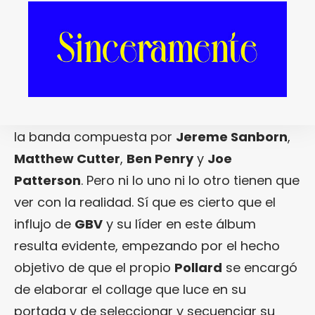
“Stronger And Better”
(Tsunami Patrol
Music / Mascarpone, 2014), es un disco de
Guided By Voices
bajo otra denominación,
nos lo creeríamos sin rechistar. También
podría colar que se trata de un disco de
tributo a los de
Robert Pollard
firmado por
la banda compuesta por
Jereme Sanborn
,
Matthew Cutter
,
Ben Penry
y
Joe
Patterson
. Pero ni lo uno ni lo otro tienen que
ver con la realidad. Sí que es cierto que el
influjo de
GBV
y su líder en este álbum
resulta evidente, empezando por el hecho
objetivo de que el propio
Pollard
se encargó
de elaborar el collage que luce en su
portada y de seleccionar y secuenciar su