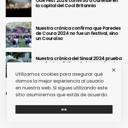
OUR Fest 2024 convirtió a Ourense en
la capital del Cool Britannia
Nuestra crónica confirma que Paredes
de Coura 2024 no fue un festival, sino
un Couraíso
Nuestra crónica del Sinsal 2024 prueba
que fue la edición más internacional y
sostenible del festival
Utilizamos cookies para asegurar que
damos la mejor experiencia al usuario
en nuestra web. Si sigues utilizando este
REDES SOCIALES
sitio asumiremos que estás de acuerdo.
OK