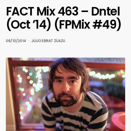
FACT Mix 463 – Dntel
(Oct ’14) (FPMix #49)
09/10/2014
JULIO EBRAT ZUAZU