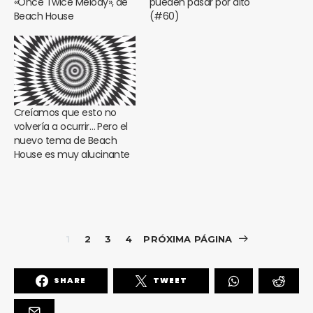
«Once Twice Melody», de
pueden pasar por alto
Beach House
(#60)
Creíamos que esto no
volvería a ocurrir… Pero el
nuevo tema de Beach
House es muy alucinante
1
2
3
4
PRÓXIMA PÁGINA
SHARE
TWEET