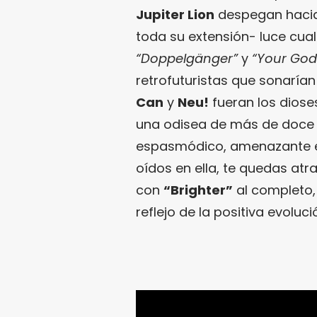
Jupiter Lion
despegan hacia 
toda su extensión- luce cua
“Doppelgänger”
y
“Your God
retrofuturistas que sonaría
Can
y
Neu!
fueran los dioses
una odisea de más de doce 
espasmódico, amenazante e
oídos en ella, te quedas a
con
“Brighter”
al completo,
reflejo de la positiva evoluc