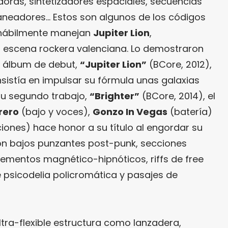
adoras, sintetizadores espaciales, secuencias
aneadores… Estos son algunos de los códigos
n hábilmente manejan
Jupiter Lion
,
a escena rockera valenciana. Lo demostraron
 álbum de debut,
“
Jupiter Lion
”
(BCore, 2012),
nsistía en impulsar su fórmula unas galaxias
 su segundo trabajo,
“
Brighter
”
(BCore, 2014), el
rero
(bajo y voces),
Gonzo In Vegas
(batería)
ones) hace honor a su título al engordar su
n bajos punzantes post-punk, secciones
ementos magnético-hipnóticos, riffs de free
e psicodelia policromática y pasajes de
ultra-flexible estructura como lanzadera,