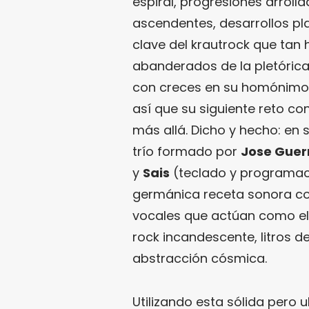
espiral, progresiones arroll
ascendentes, desarrollos pl
clave del krautrock que ta
abanderados de la pletóric
con creces en su homónimo
así que su siguiente reto co
más allá. Dicho y hecho: en
trío formado por
Jose Guer
y
Sais
(teclado y programaci
germánica receta sonora co
vocales que actúan como el
rock incandescente, litros d
abstracción cósmica.
Utilizando esta sólida pero 