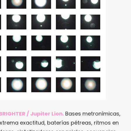
IGHTER / Jupiter Lion.
Bases metronímicas,
rema exactitud, baterías pétreas, ritmos en