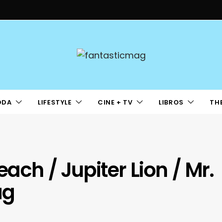
ODA
LIFESTYLE
CINE + TV
LIBROS
TH
ach / Jupiter Lion / Mr.
ug