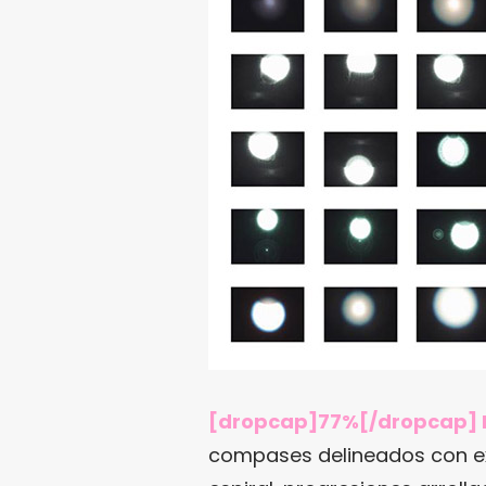
[dropcap]77%[/dropcap] BR
compases delineados con ext