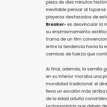
pieza de diez minutos históri
inevitable pensar al topars
playeros desfasados de este f
Breaker
» es desvincular la 
su ensimismamiento estético
trama de un film convencion
entre la tendencia hacia la 
camisas de fuerza que contien
Al final, además, la semilla
en su interior moraba una p
moralidad tradicional: el di
lleva un escalón más arriba l
de la edad adulta convirtién
protagonistas que deben deci