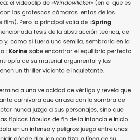
ca: el videoclip de «
Windowlicker
» (en el que es
e con las grotescas cámaras lentas de los
ilm). Pero la principal valía de «
Spring
mencionada tesis de la abstracción teórica, de
 y, como si fuera una semilla, sembrarla en la
al:
Korine
sabe encontrar el equilibrio perfecto
entropía de su material argumental y las
en un thriller violento e inquietante.
 germina a una velocidad de vértigo y revela que
lanta carnívora que arrasa con la sombra de
rector nunca juzga a sus personajes, sino que
as típicas fábulas de fin de la infancia e inicio
dola en un intenso y peligros juego entre unas
dir dónde dibujan con tiza la línea de su