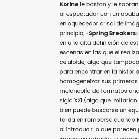
Korine
le bastan y le sobra
al espectador con un apabul
enloquecedor crisol de imáge
principio, «
Spring Breakers
»
en una alta definición de es
escenas en las que el realiz
celuloide, algo que tampoco
para encontrar en la historia
homogeneizar sus primeros 
melancolía de formatos ana
siglo XXI (algo que imitaría
bien puede buscarse un equi
tarda en romperse cuando
al introducir lo que parece
imágenes robadas a cámaras