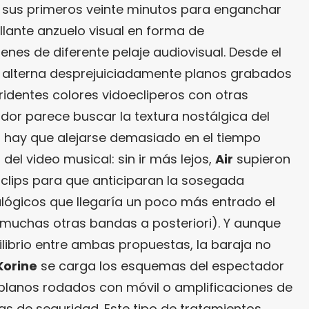
n sus primeros veinte minutos para enganchar
lante anzuelo visual en forma de
nes de diferente pelaje audiovisual. Desde el
 alterna desprejuiciadamente planos grabados
tridentes colores vidoecliperos con otras
ador parece buscar la textura nostálgica del
 hay que alejarse demasiado en el tiempo
 del video musical: sin ir más lejos,
Air
supieron
clips para que anticiparan la sosegada
lógicos que llegaría un poco más entrado el
n muchas otras bandas a posteriori). Y aunque
librio entre ambas propuestas, la baraja no
Korine
se carga los esquemas del espectador
n planos rodados con móvil o amplificaciones de
 de seguridad. Este tipo de tratamientos