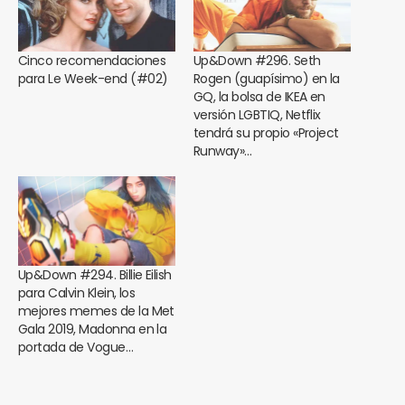
Cinco recomendaciones
Up&Down #296. Seth
para Le Week-end (#02)
Rogen (guapísimo) en la
GQ, la bolsa de IKEA en
versión LGBTIQ, Netflix
tendrá su propio «Project
Runway»…
Up&Down #294. Billie Eilish
para Calvin Klein, los
mejores memes de la Met
Gala 2019, Madonna en la
portada de Vogue…