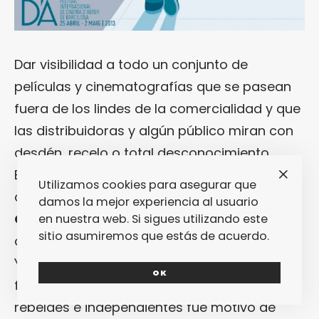
Dar visibilidad a todo un conjunto de
películas y cinematografías que se pasean
fuera de los lindes de la comercialidad y que
las distribuidoras y algún público miran con
desdén, recelo o total desconocimiento…
Esta ha sido la premisa que ha bombeado el
Utilizamos cookies para asegurar que
corazón del
Festival Internacional de
damos la mejor experiencia al usuario
Cinema d´Autor de Barcelona
(
D´A
) desde
en nuestra web. Si sigues utilizando este
sitio asumiremos que estás de acuerdo.
que naciera en 2010, hace ahora tres años.
Ya en su momento, la aparición de un
OK
festival de cine dedicado a esas cintas
rebeldes e independientes fue motivo de