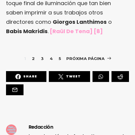
toque final de iluminación que tan bien
saben imprimir a sus trabajos otros
directores como
Giorgos Lanthimos
o
Babis Makridis
.
[Raül De Tena] [8]
1
2
3
4
5
PRÓXIMA PÁGINA
SHARE
TWEET
Redacción