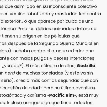
s que asimilado en su inconsciente colectivo
bre en versión robotizada y mastodóntica contra
io exterior… o que aparece por culpa de una
atómica. Pero los delirios animados del anime
tienen su origen en las películas que
onas después de la Segunda Guerra Mundial en
laro) luchaba contra el ataque exterior que
ante con malas pulgas y peores intenciones
a, ¿verdad?). El más célebre de ellos,
Godzilla
.
 un
nerd
de muchas toneladas (y esto va sin
n serio), creció más con las segundas que con
e cuestión de edad- pero su última aventura
stodóntica y carísima «
Pacific Rim
«, está muy
las. Incluso aunque diga que tiene todos los