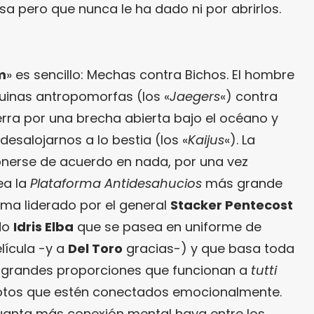
sa pero que nunca le ha dado ni por abrirlos.
m
» es sencillo: Mechas contra Bichos. El hombre
inas antropomorfas (los «
Jaegers
«) contra
erra por una brecha abierta bajo el océano y
desalojarnos a lo bestia (los «
Kaijus
«). La
erse de acuerdo en nada, por una vez
ea la
Plataforma Antidesahucios
más grande
ma liderado por el general
Stacker Pentecost
do
Idris Elba
que se pasea en uniforme de
lícula -y a
Del Toro
gracias-) y que basa toda
e grandes proporciones que funcionan a
tutti
lotos que estén conectados emocionalmente.
uanta más conexión mental haya entre los