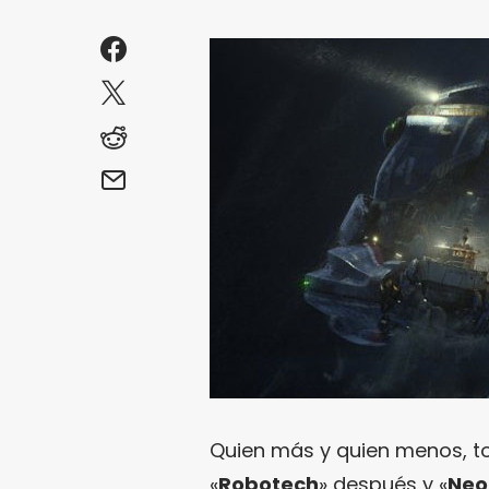
Quien más y quien menos, t
«
Robotech
» después y «
Neo