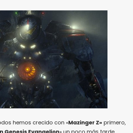
odos hemos crecido con «
Mazinger Z»
primero,
n Genesis Evangelion
» un poco más tarde.