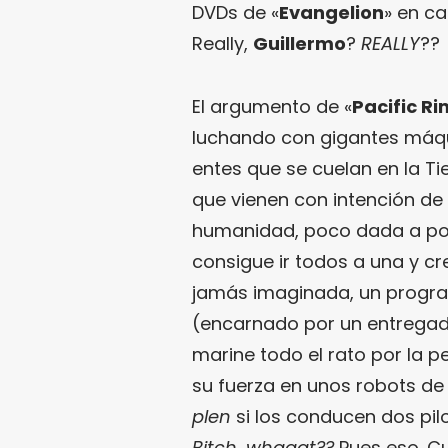
DVDs de «
Evangelion
» en ca
Really,
Guillermo
?
REALLY
??
El argumento de «
Pacific Ri
luchando con gigantes máqu
entes que se cuelan en la Ti
que vienen con intención de 
humanidad, poco dada a pon
consigue ir todos a una y cr
jamás imaginada, un progra
(encarnado por un entrega
marine todo el rato por la pe
su fuerza en unos robots d
plen
si los conducen dos pi
Bitch, whaaat??
Pues eso. C