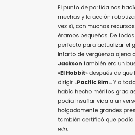
El punto de partida nos hac
mechas y la acción robotiza
vez sí, con muchos recursos
éramos pequeños. De todos 
perfecto para actualizar el
infarto de vergüenza ajena 
Jackson
también era un bu
«
El Hobbit
» después de que
dirigir «
Pacific Rim
«. Y a to
había hecho méritos gracias
podía insuflar vida a unive
holgadamente grandes presu
también certificó que podía 
win
.