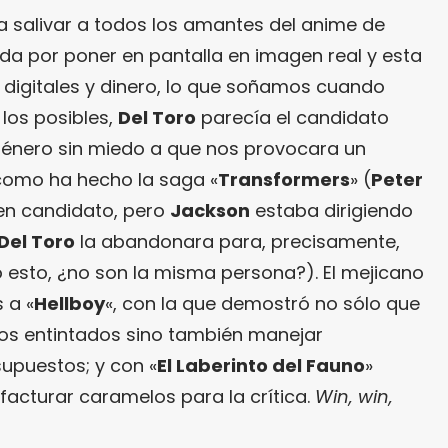
ía salivar a todos los amantes del anime de
da por poner en pantalla en imagen real y esta
 digitales y dinero, lo que soñamos cuando
los posibles,
Del Toro
parecía el candidato
 género sin miedo a que nos provocara un
como ha hecho la saga «
Transformers
» (
Peter
en candidato, pero
Jackson
estaba dirigiendo
Del Toro
la abandonara para, precisamente,
do esto, ¿no son la misma persona?). El mejicano
 a «
Hellboy
«, con la que demostró no sólo que
rsos entintados sino también manejar
puestos; y con «
El Laberinto del Fauno
»
facturar caramelos para la crítica.
Win, win,