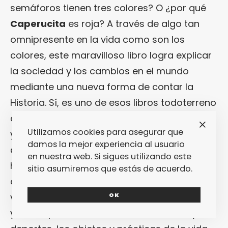
semáforos tienen tres colores? O ¿por qué
Caperucita
es roja? A través de algo tan
omnipresente en la vida como son los
colores, este maravilloso libro logra explicar
la sociedad y los cambios en el mundo
mediante una nueva forma de contar la
Historia. Sí, es uno de esos libros todoterreno
que resulta fascinante por toda la sabiduría
Utilizamos cookies para asegurar que
y curiosidades que atesora, pero que
damos la mejor experiencia al usuario
además es enormemente divulgativo, lo que
en nuestra web. Si sigues utilizando este
hace que su lectura sea accesible para
sitio asumiremos que estás de acuerdo.
cualquier tipo de lector inquieto. Este libro
viaja por la historia de los colores en Europa
OK
y se ocupa de muchos temas: la moda y los