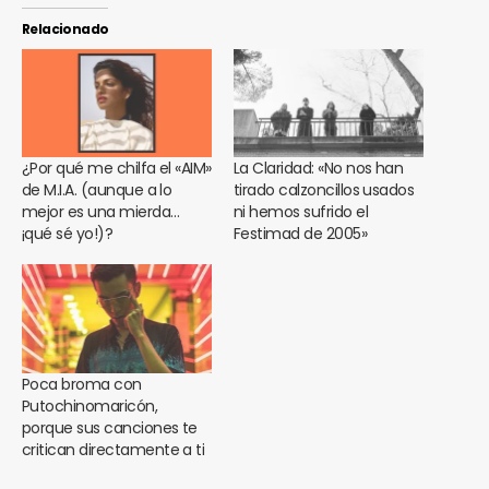
Relacionado
¿Por qué me chilfa el «AIM»
La Claridad: «No nos han
de M.I.A. (aunque a lo
tirado calzoncillos usados
mejor es una mierda…
ni hemos sufrido el
¡qué sé yo!)?
Festimad de 2005»
Poca broma con
Putochinomaricón,
porque sus canciones te
critican directamente a ti