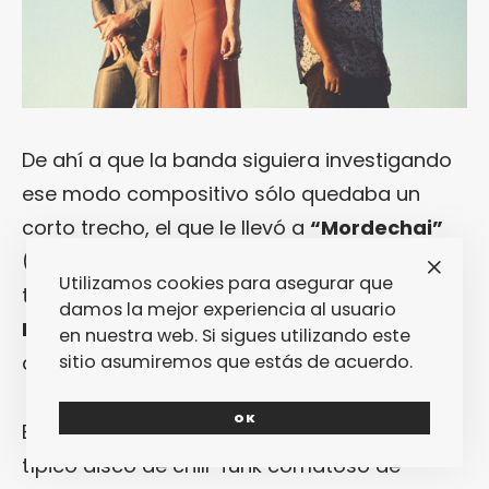
De ahí a que la banda siguiera investigando
ese modo compositivo sólo quedaba un
corto trecho, el que le llevó a
“Mordechai”
(Dead Oceans / Night Time Stories, 2020),
Utilizamos cookies para asegurar que
tercer LP que debería empezar a conducir a
damos la mejor experiencia al usuario
Khruangbin
definitivamente a una cota más
en nuestra web. Si sigues utilizando este
sitio asumiremos que estás de acuerdo.
alta a nivel mediático y de audiencia.
OK
Es posible observar
“Mordechai”
como el
típico disco de chill-funk comatoso de