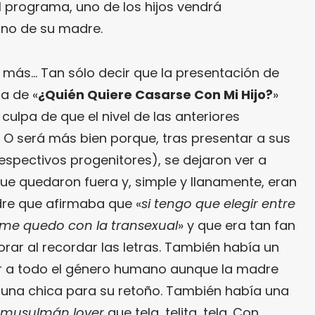
el programa, uno de los hijos vendrá
no de su madre.
más… Tan sólo decir que la presentación de
a de «
¿Quién Quiere Casarse Con Mi Hijo?
»
 culpa de que el nivel de las anteriores
O será más bien porque, tras presentar a sus
espectivos progenitores), se dejaron ver a
ue quedaron fuera y, simple y llanamente, eran
re que afirmaba que «
si tengo que elegir entre
 me quedo con la transexual
» y que era tan fan
orar al recordar las letras. También había un
ar a todo el género humano aunque la madre
a una chica para su retoño. También había una
musulmán lover
que tela, telita, tela. Con