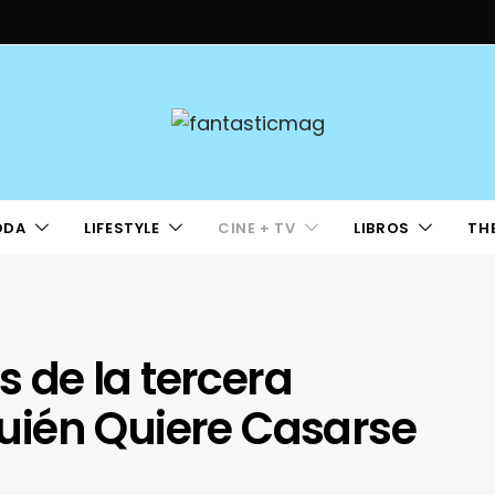
ODA
LIFESTYLE
CINE + TV
LIBROS
TH
s de la tercera
ién Quiere Casarse