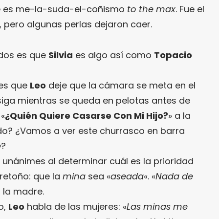
ue es me-la-suda-el-coñismo
to the max
. Fue el
pero algunas perlas dejaron caer.
 dos es que
Silvia
es algo así como
Topacio
 es que
Leo
deje que la cámara se meta en el
 siga mientras se queda en pelotas antes de
 «
¿Quién Quiere Casarse Con Mi Hijo?
» a la
o? ¿Vamos a ver este churrasco en barra
e
?
 unánimes al determinar cuál es la prioridad
 retoño: que la
mina
sea «
aseada
«. «
Nada de
a la madre.
o,
Leo
habla de las mujeres: «
Las minas me