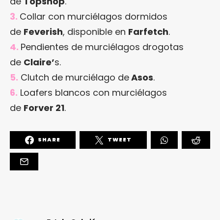
de
Topshop
.
3.
Collar con murciélagos dormidos
de
Feverish
, disponible en
Farfetch
.
4.
Pendientes de murciélagos drogotas
de
Claire’
s.
5.
Clutch de murciélago de
Asos
.
6.
Loafers blancos con murciélagos
de
Forver 21
.
SHARE
TWEET