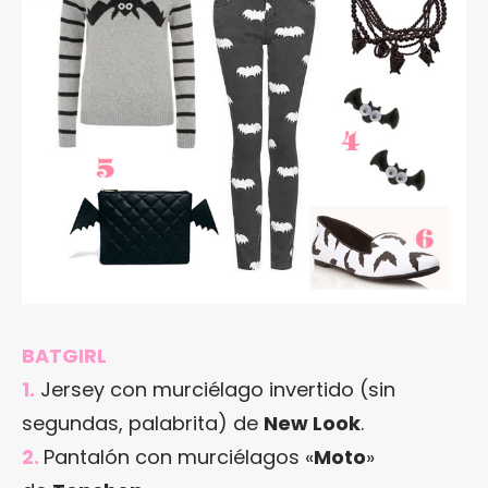
BATGIRL
1.
Jersey con murciélago invertido (sin
segundas, palabrita) de
New Look
.
2.
Pantalón con murciélagos «
Moto
»