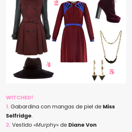
WITCHED!
1.
Gabardina con mangas de piel de
Miss
Selfridge
.
2.
Vestido «
Murphy
» de
Diane Von