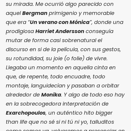
su mirada. Me ocurrió algo parecido con
aquel
Bergman
primigenio y memorable
que era “
Un verano con Mónica
”, donde una
prodigiosa
Harriet Andersson
conseguía
mutar de forma casi sobrenatural el
discurso en si de la película, con sus gestos,
su rotundidad, su joie (o folie) de vivre.
Llegaba un momento en aquella cinta en
que, de repente, todo encuadre, todo
montaje, languidecían y pasaban a orbitar
alrededor de
Monika
. Y algo de todo eso hay
en la sobrecogedora interpretación de
Exarchopoulos
, un auténtico hito bigger
than life que no sé si ni tú ni yo, talluditos
como somos ya, volveremos a presenciar en