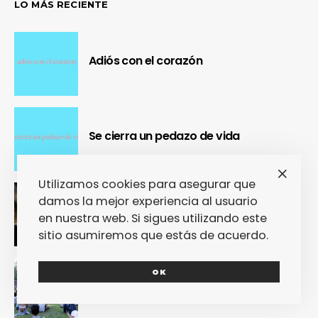
LO MÁS RECIENTE
Adiós con el corazón
Se cierra un pedazo de vida
Utilizamos cookies para asegurar que
damos la mejor experiencia al usuario
OUR Fest 2024 convirtió a Ourense en
la capital del Cool Britannia
en nuestra web. Si sigues utilizando este
sitio asumiremos que estás de acuerdo.
Nuestra crónica confirma que Paredes
OK
de Coura 2024 no fue un festival, sino
un Couraíso