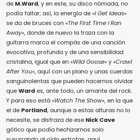
de
M.Ward
, y en este, su disco nómada, no
podía faltar; así, la energía de «
I Get Ideas
»
se da de bruces con «
The First Time I Ran
Away
«, donde de nuevo la traza con la
guitarra marca el compás de una canción
evocativa, profunda y de una sensibilidad
cristalina, igual que en «
Wild Goose
» y «
Crawl
After You
«, aquí con un piano y unas cuerdas
sanguinolentas que pueden hacernos olvidar
que
Ward
es, ante todo, un amante del rock.
Y para eso está «
Watch The Show
«, en la que
el de
Portland
, aunque a estas alturas no lo
necesite, se disfraza de ese
Nick Cave
gótico que podía hechizarnos solo
susurrando al oído estrofas, aquí