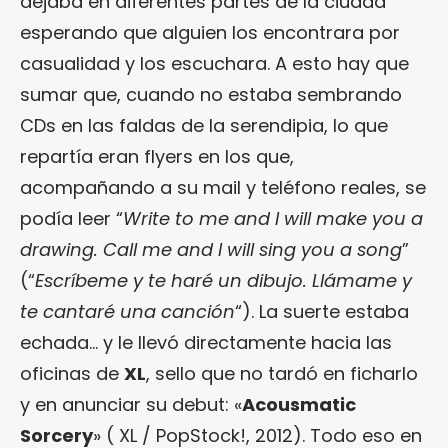
dejaba en diferentes partes de la ciudad
esperando que alguien los encontrara por
casualidad y los escuchara. A esto hay que
sumar que, cuando no estaba sembrando
CDs en las faldas de la serendipia, lo que
repartía eran flyers en los que,
acompañando a su mail y teléfono reales, se
podía leer “
Write to me and I will make you a
drawing. Call me and I will sing you a song
”
(“
Escríbeme y te haré un dibujo. Llámame y
te cantaré una canción
“). La suerte estaba
echada… y le llevó directamente hacia las
oficinas de
XL
, sello que no tardó en ficharlo
y en anunciar su debut: «
Acousmatic
Sorcery
» ( XL / PopStock!, 2012). Todo eso en