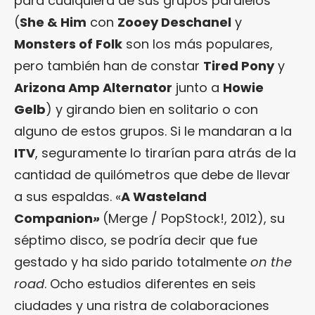
para cualquiera de sus grupos paralelos
(
She & Him
con
Zooey Deschanel
y
Monsters of Folk
son los más populares,
pero también han de constar
Tired Pony
y
Arizona Amp Alternator
junto a
Howie
Gelb
) y girando bien en solitario o con
alguno de estos grupos. Si le mandaran a la
ITV
, seguramente lo tirarían para atrás de la
cantidad de quilómetros que debe de llevar
a sus espaldas. «
A Wasteland
Companion
»
(Merge / PopStock!, 2012), su
séptimo disco, se podría decir que fue
gestado y ha sido parido totalmente
on the
road
. Ocho estudios diferentes en seis
ciudades y una ristra de colaboraciones