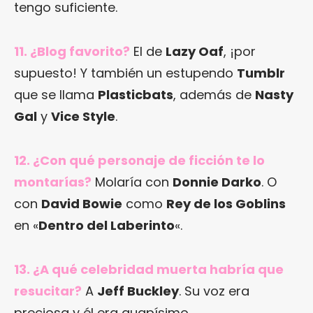
tengo suficiente.
11. ¿Blog favorito?
El de
Lazy Oaf
, ¡por
supuesto! Y también un estupendo
Tumblr
que se llama
Plasticbats
, además de
Nasty
Gal
y
Vice Style
.
12. ¿Con qué personaje de ficción te lo
montarías?
Molaría con
Donnie Darko
. O
con
David Bowie
como
Rey de los Goblins
en «
Dentro del Laberinto
«.
13. ¿A qué celebridad muerta habría que
resucitar?
A
Jeff Buckley
. Su voz era
preciosa y él era guapísimo.