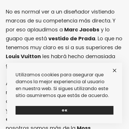
No es normal ver a un diseñador vistiendo
marcas de su competencia más directa. Y
por eso aplaudimos a
Marc Jacobs
y lo
guapo que está
vestido de Prada
. Lo que no
tenemos muy claro es si a sus superiores de
Louis Vuitton
les habrá hecho demasiada
gracia.
Utilizamos cookies para asegurar que
damos la mejor experiencia al usuario
Ante todo el revuelo de la boda real,
en nuestra web. Si sigues utilizando este
recuperamos la publicidad que hace unos
sitio asumiremos que estás de acuerdo.
años Kate Moss hizo para Agent Provocateur
y nos quedamos con su eslogan: “
There is
OK
only one Kate in London
”. Sorry
Middleton
,
nosotros somos más de la
Moss
.