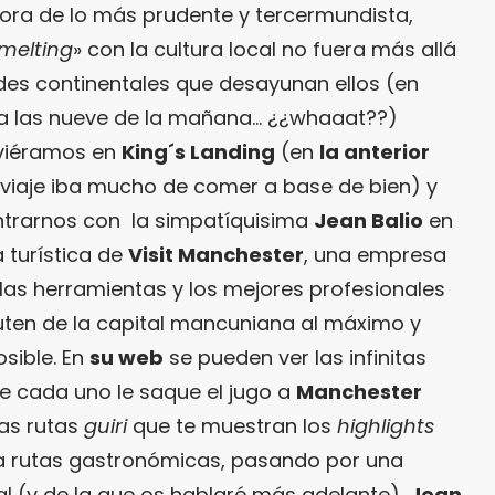
ora de lo más prudente y tercermundista,
melting
» con la cultura local no fuera más allá
es continentales que desayunan ellos (en
s a las nueve de la mañana… ¿¿whaaat??)
viéramos en
King´s Landing
(en
la anterior
 viaje iba mucho de comer a base de bien) y
trarnos con la simpatíquisima
Jean Balio
en
 turística de
Visit Manchester
, una empresa
r las herramientas y los mejores profesionales
ruten de la capital mancuniana al máximo y
sible. En
su web
se pueden ver las infinitas
e cada uno le saque el jugo a
Manchester
cas rutas
guiri
que te muestran los
highlights
ta rutas gastronómicas, pasando por una
nal (y de la que os hablaré más adelante).
Jean