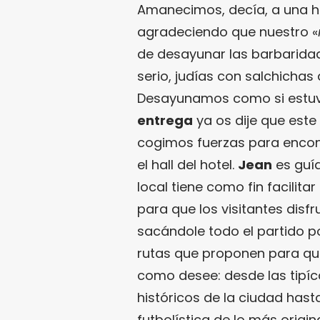
Amanecimos, decía, a una h
agradeciendo que nuestro «
de desayunar las barbaridad
serio, judías con salchicha
Desayunamos como si estu
entrega
ya os dije que este
cogimos fuerzas para encon
el hall del hotel.
Jean
es guía
local tiene como fin facilita
para que los visitantes disf
sacándole todo el partido po
rutas que proponen para qu
como desee: desde las tipí
históricos de la ciudad has
futbolística de lo más origi