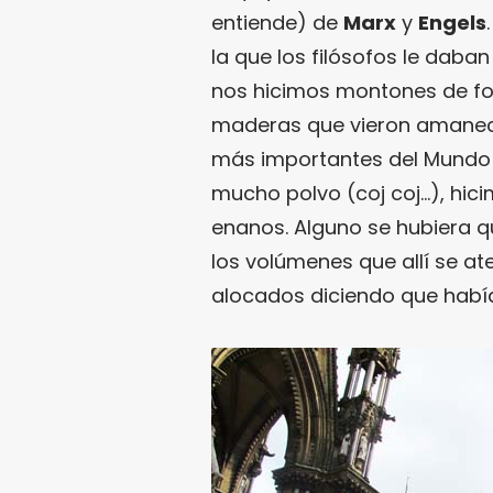
entiende) de
Marx
y
Engels
la que los filósofos le daba
nos hicimos montones de fo
maderas que vieron amanece
más importantes del Mundo 
mucho polvo (coj coj…), hic
enanos. Alguno se hubiera 
los volúmenes que allí se a
alocados diciendo que había 