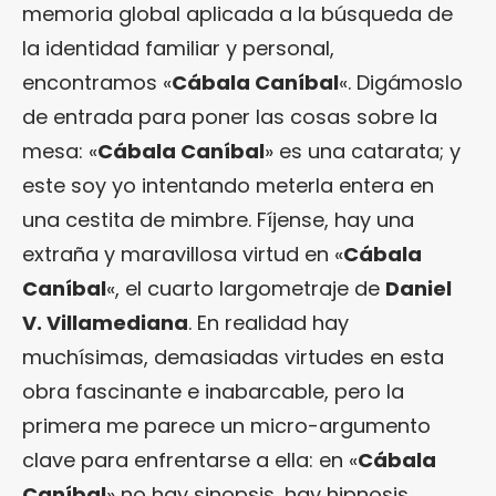
memoria global aplicada a la búsqueda de
la identidad familiar y personal,
encontramos «
Cábala Caníbal
«. Digámoslo
de entrada para poner las cosas sobre la
mesa: «
Cábala Caníbal
» es una catarata; y
este soy yo intentando meterla entera en
una cestita de mimbre. Fíjense, hay una
extraña y maravillosa virtud en «
Cábala
Caníbal
«, el cuarto largometraje de
Daniel
V. Villamediana
. En realidad hay
muchísimas, demasiadas virtudes en esta
obra fascinante e inabarcable, pero la
primera me parece un micro-argumento
clave para enfrentarse a ella: en «
Cábala
Caníbal
» no hay sinopsis, hay hipnosis.