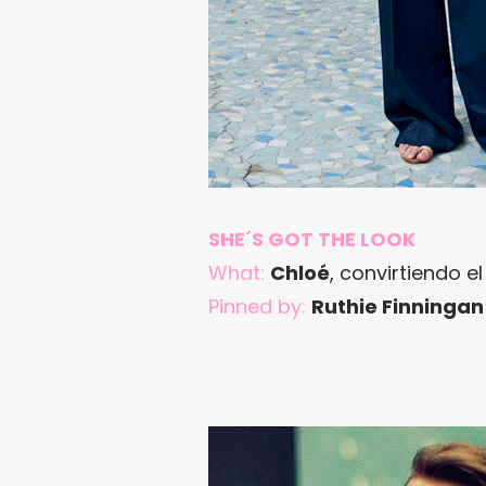
SHE´S GOT THE LOOK
What:
Chloé
, convirtiendo e
Pinned by:
Ruthie Finningan