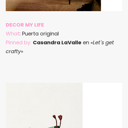
DECOR MY LIFE
What
: Puerta original
Pinned by:
Casandra LaValle
en «
Let´s get
crafty
»