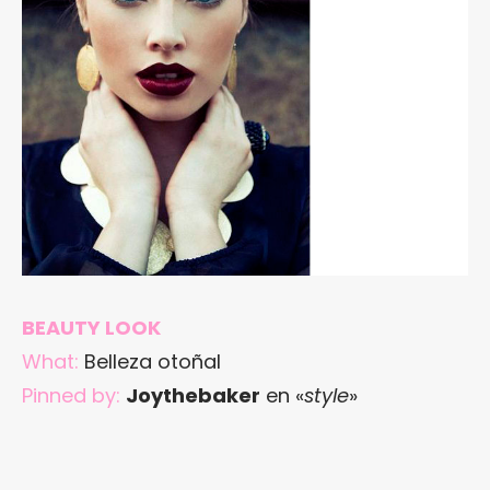
BEAUTY LOOK
What:
Belleza otoñal
Pinned by:
Joythebaker
en «
style
»