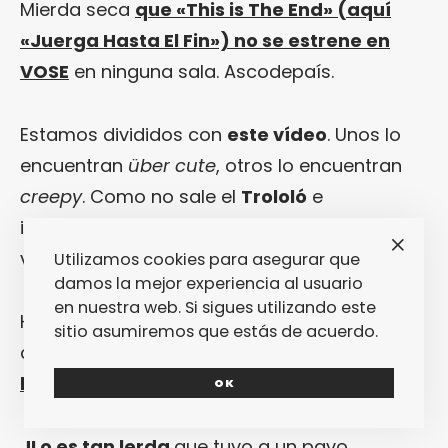
Mierda seca
que «This is The End» (aquí
«Juerga Hasta El Fin») no se estrene en
VOSE
en ninguna sala. Ascodepaís.
Estamos divididos con
este vídeo
. Unos lo
encuentran
über cute
, otros lo encuentran
creepy
. Como no sale el
Trololó
e
imaginamos que lo dirigió
Kim Jong-Il
en
vida,
Down
.
Utilizamos cookies para asegurar que
damos la mejor experiencia al usuario
en nuestra web. Si sigues utilizando este
Hola, soy
Madonna
. Esta semana he
sitio asumiremos que estás de acuerdo.
cumplido otra medida jurásica de edad
y lo
llevo bastante mal
.
OK
JLo es tan lerda
que tuvo a un pavo