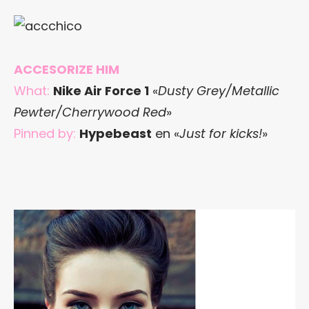
ACCESORIZE HIM
What:
Nike Air Force 1
«
Dusty Grey/Metallic
Pewter/Cherrywood Red
»
Pinned by:
Hypebeast
en «
Just for kicks!
»