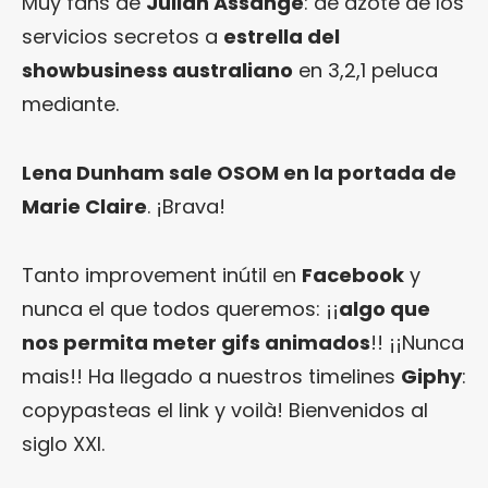
Muy fans de
Julian Assange
: de azote de los
servicios secretos a
estrella del
showbusiness australiano
en 3,2,1 peluca
mediante.
Lena Dunham sale OSOM en la portada de
Marie Claire
. ¡Brava!
Tanto improvement inútil en
Facebook
y
nunca el que todos queremos: ¡¡
algo que
nos permita meter gifs animados
!! ¡¡Nunca
mais!! Ha llegado a nuestros timelines
Giphy
:
copypasteas el link y voilà! Bienvenidos al
siglo XXI.