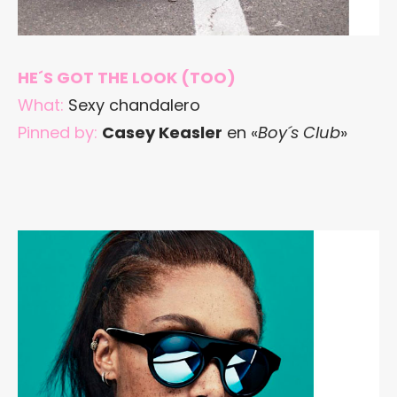
HE´S GOT THE LOOK (TOO)
What:
Sexy chandalero
Pinned by:
Casey Keasler
en «
Boy´s Club
»