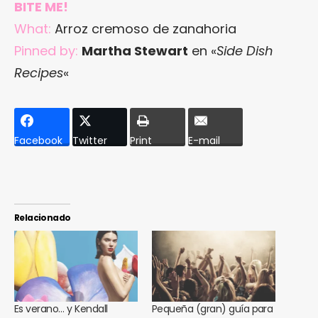
BITE ME!
What:
Arroz cremoso de zanahoria
Pinned by:
Martha Stewart
en «
Side Dish
Recipes
«
Facebook
Twitter
Print
E-mail
Relacionado
Es verano… y Kendall
Pequeña (gran) guía para