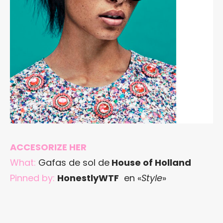
ACCESORIZE HER
What:
Gafas de sol de
House of Holland
Pinned by:
HonestlyWTF
en «
Style
»