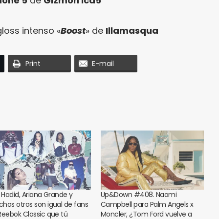
hone 5
de
Gizmon ica5
loss intenso «
Boost
» de
Illamasqua
Print
E-mail
i Hadid, Ariana Grande y
Up&Down #408. Naomi
hos otros son igual de fans
Campbell para Palm Angels x
Reebok Classic que tú
Moncler, ¿Tom Ford vuelve a