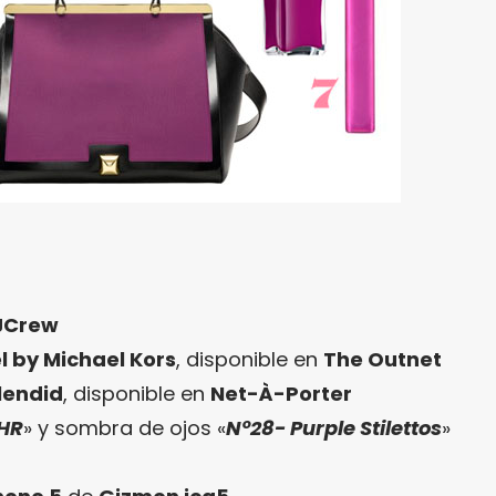
JCrew
l by Michael Kors
, disponible en
The Outnet
lendid
, disponible en
Net-À-Porter
2HR
» y sombra de ojos «
Nº28- Purple Stilettos
»