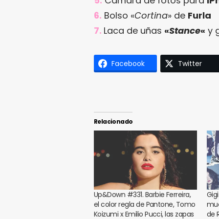
5.
Cámara de fotos para
iP
6.
Bolso «
Cortina
» de
Furla
7.
Laca de uñas
«
Stance
«
y g
Facebook
Twitter
Relacionado
Up&Down #331. Barbie Ferreira,
Gig
el color regla de Pantone, Tomo
muc
Koizumi x Emilio Pucci, las zapas
de 