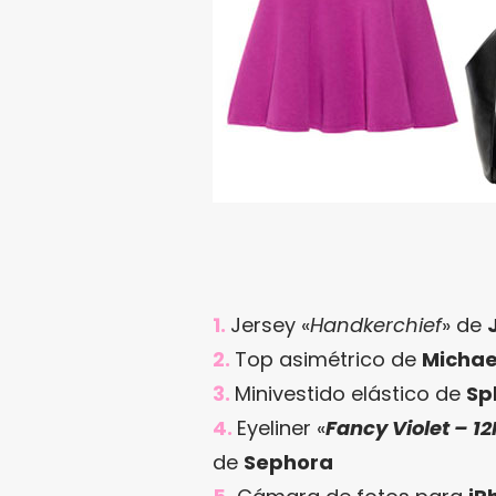
1.
Jersey «
Handkerchief
» de
2.
Top asimétrico de
Michae
3.
Minivestido elástico de
Sp
4.
Eyeliner «
Fancy Violet – 1
de
Sephora