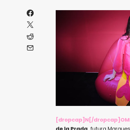
[dropcap]N[/dropcap]OM
de la Prada
, futura Marque