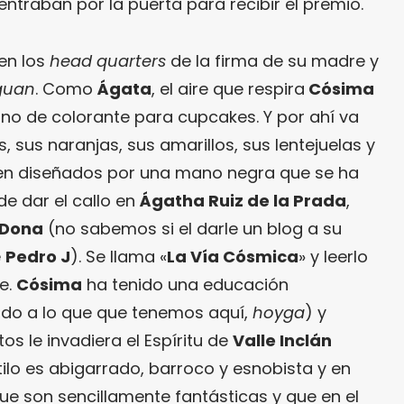
entraban por la puerta para recibir el premio.
en los
head quarters
de la firma de su madre y
guan
. Como
Ágata
, el aire que respira
Cósima
ino de colorante para cupcakes. Y por ahí va
, sus naranjas, sus amarillos, sus lentejuelas y
n diseñados por una mano negra que se ha
e dar el callo en
Ágatha Ruiz de la Prada
,
 Dona
(no sabemos si el darle un blog a su
e
Pedro J
). Se llama «
La Vía Cósmica
» y leerlo
e.
Cósima
ha tenido una educación
do a lo que que tenemos aquí,
hoyga
) y
s le invadiera el Espíritu de
Valle Inclán
stilo es abigarrado, barroco y esnobista y en
ue son sencillamente fantásticas y que en el