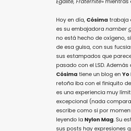
Égalité,
Fraternité
» mientras 
Hoy en día,
Cósima
trabaja 
es su embajadora
namber 
no está hecho de oxígeno, s
de esa guisa, con sus fucsias
sus estampados que parece
pasado con el LSD. Además d
Cósima
tiene un blog en
Yo
retoña iba con el finiquito d
es una experiencia muy límit
excepcional (nada compara
escribe como si por momento
leyendo la
Nylon Mag
. Su e
sus posts hay expresiones q