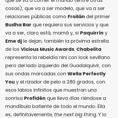
que se va a comer el mundo (entre otras
cosas), que va a ser modelo, que va a ser
relaciones públicas como
Froilán
del primer
Budha Bar
que requiera sus servicios y que
va a ser, claro está, mamá y, si
Paquirrín
y
Eme dj
le dejan, también la próxima estrella
de los
Vicious Music Awards
.
Chabelita
representa la rebeldía nini con look sevillano
pero del lado izquierdo del Guadalquivir, con
sus ondas marcadas con
Wella Perfectly
You
y el rizador de pelo a 280 grados, con
esos labios infinitos que muestran una
sonrisa
Profidén
que lleva días riéndose a
mandíbula batiente de todo el mundo. Ella
es, definitavemente,
the next big thin
g. Y lo