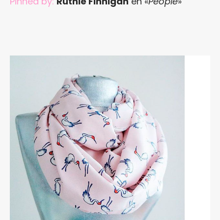
Pinned by:
Ruthie Finnigan
en «
People
»