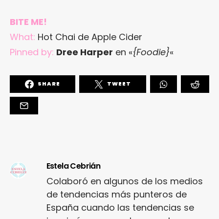
BITE ME!
What:
Hot Chai de Apple Cider
Pinned by:
Dree Harper
en «
{Foodie}
«
SHARE
TWEET
Estela Cebrián
Colaboró en algunos de los medios
de tendencias más punteros de
España cuando las tendencias se