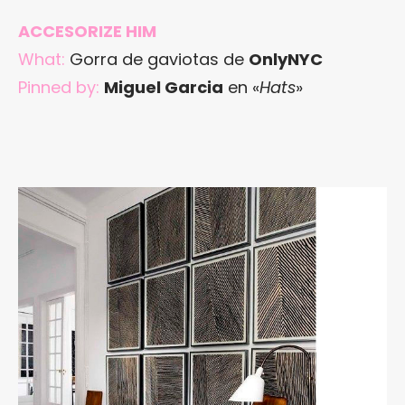
ACCESORIZE HIM
What:
Gorra de gaviotas de
OnlyNYC
Pinned by:
Miguel Garcia
en «
Hats
»