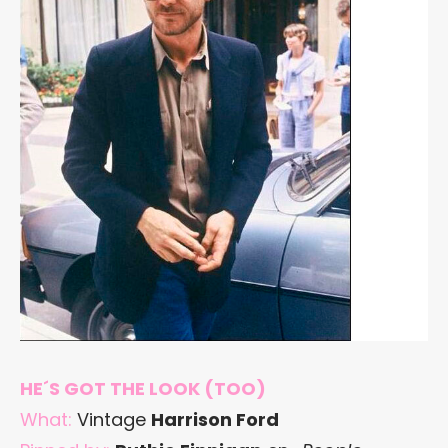
HE´S GOT THE LOOK (TOO)
What:
Vintage
Harrison Ford