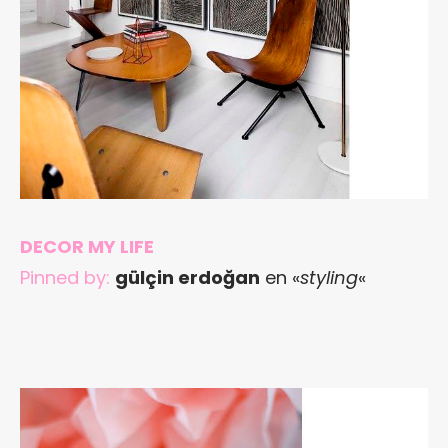
DECOR MY LIFE
Pinned by:
gülçin erdoğan
en «
styling
«