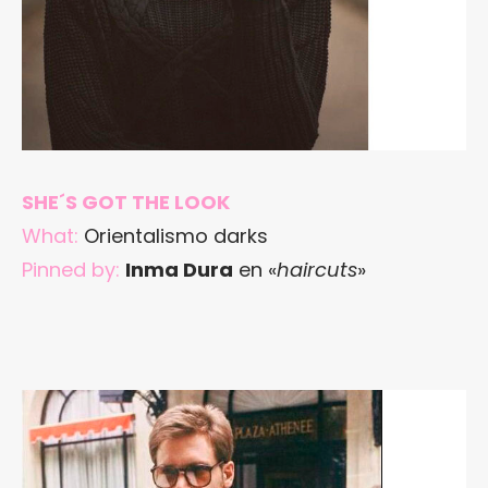
SHE´S GOT THE LOOK
What:
Orientalismo darks
Pinned by:
Inma Dura
en «
haircuts
»