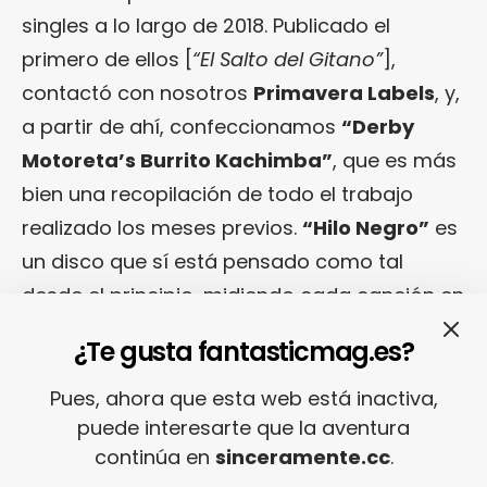
singles a lo largo de 2018. Publicado el
primero de ellos [
“El Salto del Gitano”
],
contactó con nosotros
Primavera Labels
, y,
a partir de ahí, confeccionamos
“Derby
Motoreta’s Burrito Kachimba”
, que es más
bien una recopilación de todo el trabajo
realizado los meses previos.
“Hilo Negro”
es
un disco que sí está pensado como tal
desde el principio, midiendo cada canción en
un proceso que fue mucho más meditado.
¿Te gusta fantasticmag.es?
Entonces quizá también pensasteis más
Pues, ahora que esta web está inactiva,
puede interesarte que la aventura
en la secuenciación del repertorio, en
continúa en
sinceramente.cc
.
situar las canciones en función de los que