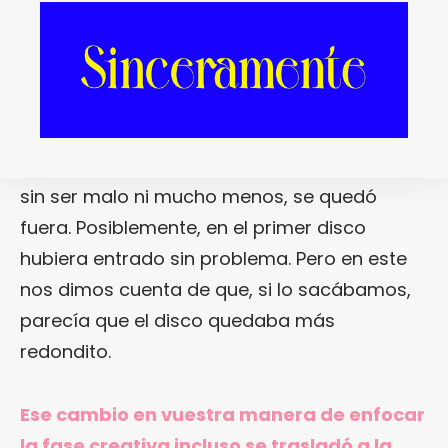
buscabais en cada parte del álbum.
Sí, de
hecho nos permitimos el lujo de hacer un
descarte. Grabamos y mezclamos once
tracks
y, cuando estábamos en la fase de
decidir dónde iba a ir cada corte -la
apertura, el cierre, etc.-, hubo un tema que,
sin ser malo ni mucho menos, se quedó
fuera. Posiblemente, en el primer disco
hubiera entrado sin problema. Pero en este
nos dimos cuenta de que, si lo sacábamos,
parecía que el disco quedaba más
redondito.
Ese cambio en vuestra manera de enfocar
la fase creativa incluso se trasladó a la