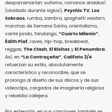
desparramarían: sufismo, romance andalusí
(olvidado durante siglos),
Psychic TV
,
Los
Sobraos
, rumba, zambra,
spaghetti western
,
marchas de Semana Santa, orientalismo,
cante jondo, fandango,
“Cuarto Milenio”
,
Édith Piaf
, raves, hip-hop, breakbeat,
reggae,
The Clash
,
El Risitas
y
El Penumbra
.
Así, en
“La Contraçeña”
,
Califato 3/4
refuerzan su estilo, absolutamente
característico y reconocible, que se
prolonga al diseño de sus discos y de sus
videoclips, cargados de imaginería religiosa
y rebeldía callejera.
Por extensión, en sus canciones también es