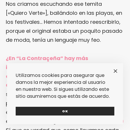
Nos criamos escuchando ese temita
[«Quiero Verte»], bailándolo en las playas, en
los festivales… Hemos intentado reescribirlo,
porque el original estaba un poquito pasado
de moda, tenía un lenguaje muy feo.
¿En “La Contraçeña” hay más
instrumentación real y menos tecnología
Utilizamos cookies para asegurar que
en comparación con “Puerta de la
damos la mejor experiencia al usuario
Cânne”? (E)
Es una evolución natural, el
en nuestra web. Si sigues utilizando este
sonido es más maduro. Cuando nos
sitio asumiremos que estás de acuerdo.
ponemos a hacer un disco, no pensamos en
él directamente, sino en el momento, y de
OK
ese modo van surgiendo las canciones.
(Ch)