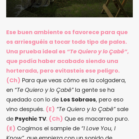
Ese buen ambiente os favorece para que
os arriesguéis a tocar todo tipo de palos.
Una prueba ideal es
“Te Quiero y lo Çabê”
,
que podía haber acabado siendo una
horterada, pero evitasteis ese peligro.
(Ch)
Para que veas cómo es la colgadera,
en
“Te Quiero y lo Çabê”
la gente se ha
quedado con lo de
Los Sobraos
, pero eso
vino después.
(E)
“Te Quiero y lo Çabê”
sale
de
Psychic TV
.
(Ch)
Que es macarreo puro.
(E)
Cogimos el sample de
“I Love You, I
Know”
, que empieza con un sonido de