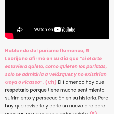
Hablando del purismo flamenco, El
Lebrijano afirmó en su día que
“si el arte
estuviera quieto, como quieren los puristas,
solo se admitiría a Velázquez y no existirían
Goya o Picasso”
.
(Ch)
El flamenco hay que
respetarlo porque tiene mucho sentimiento,
sufrimiento y persecución en su historia. Pero
hay que revisarlo y darle un nuevo aire para
avanzar, no se puede quedar quieto.
(E)