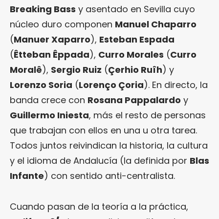
Breaking Bass
y asentado en Sevilla cuyo
núcleo duro componen
Manuel Chaparro
(
Manuer Xaparro
),
Esteban Espada
(
Êtteban Êppada
),
Curro Morales
(
Curro
Moralê
),
Sergio Ruiz
(
Çerhio Ruîh
) y
Lorenzo Soria
(
Lorenço Çoria
). En directo, la
banda crece con
Rosana Pappalardo
y
Guillermo Iniesta
, más el resto de personas
que trabajan con ellos en una u otra tarea.
Todos juntos reivindican la historia, la cultura
y el idioma de Andalucía (la definida por
Blas
Infante
) con sentido anti-centralista.
Cuando pasan de la teoría a la práctica,