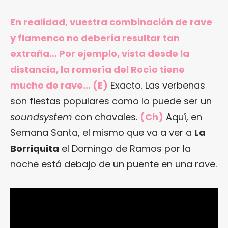
En realidad, vuestra combinación de rave
y flamenco no debería resultar tan
extraña… Por ejemplo, vista desde la
distancia, la romería del Rocío tiene
mucho de rave… (E)
Exacto. Las verbenas
son fiestas populares como lo puede ser un
soundsystem
con chavales.
(Ch)
Aquí, en
Semana Santa, el mismo que va a ver a
La
Borriquita
el Domingo de Ramos por la
noche está debajo de un puente en una rave.