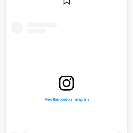
View this post on Instagram