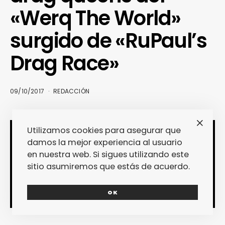
«Werq The World»
surgido de «RuPaul’s
Drag Race»
09/10/2017
REDACCIÓN
Utilizamos cookies para asegurar que
damos la mejor experiencia al usuario
en nuestra web. Si sigues utilizando este
sitio asumiremos que estás de acuerdo.
OK