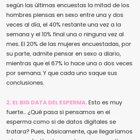
según las últimas encuestas la mitad de los
hombres piensas en sexo entre una y dos
veces al día, el 40% restante una vez a la
semana y el 10% final una o ninguna vez al
mes. El 20% de las mujeres encuestadas, por
su parte, admite pensar en sexo a diario,
mientras que el 67% lo hace una o dos veces
por semana. Y que cada uno saque sus
conclusiones.
2. EL BIG DATA DEL ESPERMA.
Esto es muy
fuerte… ¿Qué pasa si pensamos en el
esperma como si de datos digitales se
tratara? Pues, básicamente, que llegaríamos