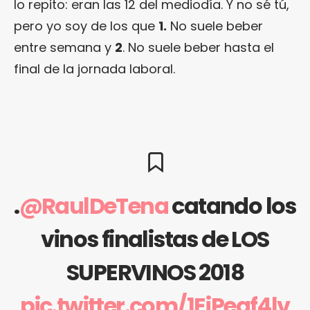
lo repito: eran las 12 del mediodía. Y no sé tú,
pero yo soy de los que
1.
No suele beber
entre semana y
2
. No suele beber hasta el
final de la jornada laboral.
.
@RaulDeTena
catando los
vinos finalistas de LOS
SUPERVINOS 2018
pic.twitter.com/1EjPeqf4lv