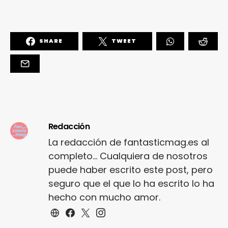
SHARE
TWEET
Redacción
La redacción de fantasticmag.es al
completo... Cualquiera de nosotros
puede haber escrito este post, pero
seguro que el que lo ha escrito lo ha
hecho con mucho amor.