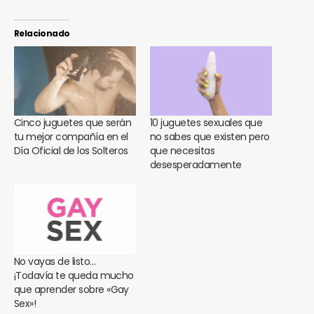
Relacionado
Cinco juguetes que serán
10 juguetes sexuales que
tu mejor compañía en el
no sabes que existen pero
Día Oficial de los Solteros
que necesitas
desesperadamente
No vayas de listo…
¡Todavía te queda mucho
que aprender sobre «Gay
Sex»!