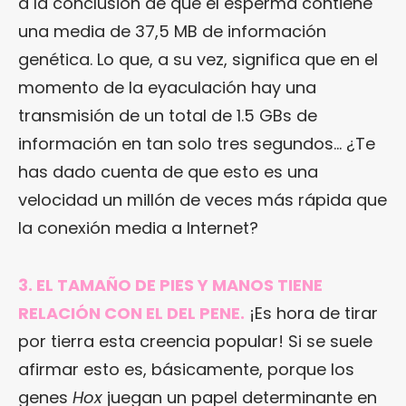
a la conclusión de que el esperma contiene
una media de 37,5 MB de información
genética. Lo que, a su vez, significa que en el
momento de la eyaculación hay una
transmisión de un total de 1.5 GBs de
información en tan solo tres segundos… ¿Te
has dado cuenta de que esto es una
velocidad un millón de veces más rápida que
la conexión media a Internet?
3. EL TAMAÑO DE PIES Y MANOS TIENE
RELACIÓN CON EL DEL PENE.
¡Es hora de tirar
por tierra esta creencia popular! Si se suele
afirmar esto es, básicamente, porque los
genes
Hox
juegan un papel determinante en