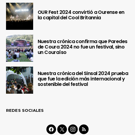
OUR Fest 2024 convirtió a Ourense en
la capital del Cool Britannia
Nuestra crónica confirma que Paredes
de Coura 2024 no fue un festival, sino
un Couraíso
Nuestra crónica del Sinsal 2024 prueba
que fue la edición más internacional y
sostenible del festival
REDES SOCIALES