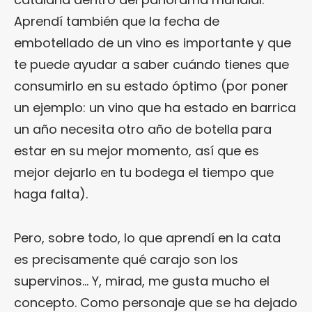
Aprendí también que la fecha de
embotellado de un vino es importante y que
te puede ayudar a saber cuándo tienes que
consumirlo en su estado óptimo (por poner
un ejemplo: un vino que ha estado en barrica
un año necesita otro año de botella para
estar en su mejor momento, así que es
mejor dejarlo en tu bodega el tiempo que
haga falta).
Pero, sobre todo, lo que aprendí en la cata
es precisamente qué carajo son los
supervinos… Y, mirad, me gusta mucho el
concepto. Como personaje que se ha dejado