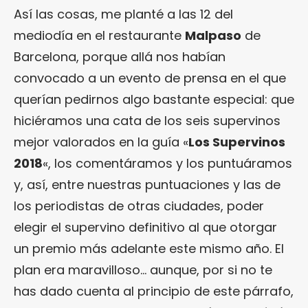
Así las cosas, me planté a las 12 del
mediodía en el restaurante
Malpaso
de
Barcelona, porque allá nos habían
convocado a un evento de prensa en el que
querían pedirnos algo bastante especial: que
hiciéramos una cata de los seis supervinos
mejor valorados en la guía «
Los Supervinos
2018
«, los comentáramos y los puntuáramos
y, así, entre nuestras puntuaciones y las de
los periodistas de otras ciudades, poder
elegir el supervino definitivo al que otorgar
un premio más adelante este mismo año. El
plan era maravilloso… aunque, por si no te
has dado cuenta al principio de este párrafo,