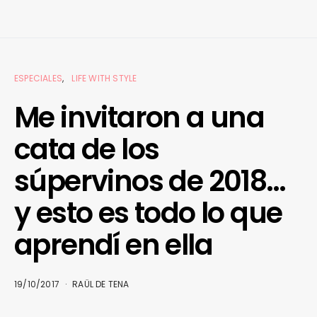
ESPECIALES
LIFE WITH STYLE
Me invitaron a una
cata de los
súpervinos de 2018…
y esto es todo lo que
aprendí en ella
19/10/2017
RAÜL DE TENA