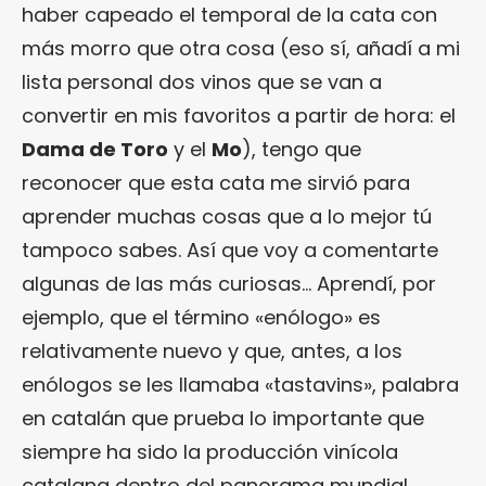
haber capeado el temporal de la cata con
más morro que otra cosa (eso sí, añadí a mi
lista personal dos vinos que se van a
convertir en mis favoritos a partir de hora: el
Dama de Toro
y el
Mo
), tengo que
reconocer que esta cata me sirvió para
aprender muchas cosas que a lo mejor tú
tampoco sabes. Así que voy a comentarte
algunas de las más curiosas… Aprendí, por
ejemplo, que el término «enólogo» es
relativamente nuevo y que, antes, a los
enólogos se les llamaba «tastavins», palabra
en catalán que prueba lo importante que
siempre ha sido la producción vinícola
catalana dentro del panorama mundial.