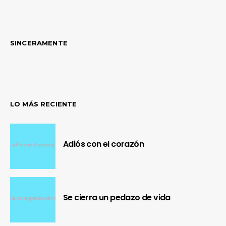
SINCERAMENTE
LO MÁS RECIENTE
Adiós con el corazón
Se cierra un pedazo de vida