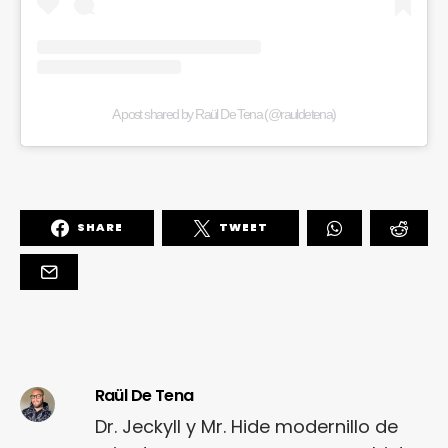
A post shared by Raül De Tena (@rauldetena)
SHARE
TWEET
Raül De Tena
Dr. Jeckyll y Mr. Hide modernillo de