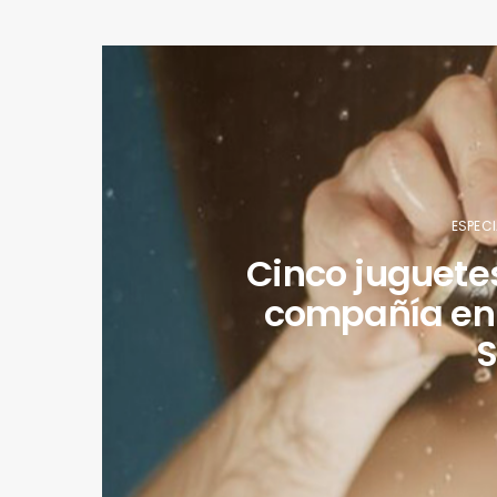
ESPECI
Cinco juguete
compañía en e
S