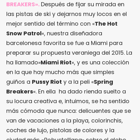
BREAKERS».
Después de fijar su mirada en
las pistas de ski y dejarnos muy locos en el
mejor sentido del término con «
The Hot
Snow Patrol
«, nuestra diseñadora
barcelonesa favorita se fue a Miami para
preparar su propuesta veraniega del 2015. La
ha llamado»
Miami Riot
«, y es una colección
en la que hay mucho más que simples
guiños a
Pussy Riot
y a la peli «
Spring
Breakers
«. En ella ha dado rienda suelto a
su locura creativa e, intuimos, se ha sentido
más cómoda que nunca: delicuentes que se
van de vacaciones a la playa, colorinchis,
coches de lujo, pistolas de colores y la
ciudad más «
Robustelliana
» sobre el globo