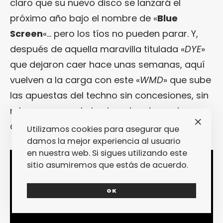
claro que su nuevo disco se lanzará el
próximo año bajo el nombre de «
Blue
Screen
«… pero los tíos no pueden parar. Y,
después de aquella maravilla titulada «
DYE
»
que dejaron caer hace unas semanas, aquí
vuelven a la carga con este «
WMD
» que sube
las apuestas del techno sin concesiones, sin
rehenes y con el pie pisando a tope el
acelerador.
Utilizamos cookies para asegurar que
damos la mejor experiencia al usuario
en nuestra web. Si sigues utilizando este
sitio asumiremos que estás de acuerdo.
OK