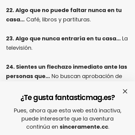
22. Algo que no puede faltar nunca en tu
casa…
Café, libros y partituras.
23. Algo que nunca entraría en tu casa…
La
televisión.
24. Sientes un flechazo inmediato ante las
personas que…
No buscan aprobación de
los demás.
¿Te gusta fantasticmag.es?
25. Lo primero que preguntarías en una
Pues, ahora que esta web está inactiva,
Fast Date sería…
¿Qué te gustaría lograr en
puede interesarte que la aventura
esta vida?
continúa en
sinceramente.cc
.