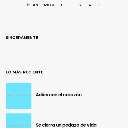
Paginación
ANTERIOR
1
…
13
14
15
de
entradas
SINCERAMENTE
LO MÁS RECIENTE
Adiós con el corazón
Se cierra un pedazo de vida