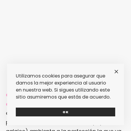
Utilizamos cookies para asegurar que
damos la mejor experiencia al usuario
en nuestra web. Si sigues utilizando este
GALICIA CANÍBAL (FAI UN SOL DE CARALLO),
sitio asumiremos que estás de acuerdo.
de Os Resentidos.
La canción más
emblemática de
Os Resentidos
(y
OK
probablemente de la historia del pop-rock