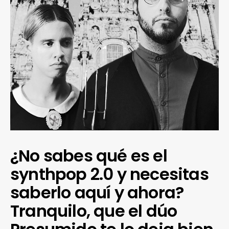
¿No sabes qué es el
¿Te gusta fantasticmag.es?
synthpop 2.0 y necesitas
saberlo aquí y ahora?
Pues, ahora que esta web está inactiva,
puede interesarte que la aventura
Tranquilo, que el dúo
continúa en
sinceramente.cc
.