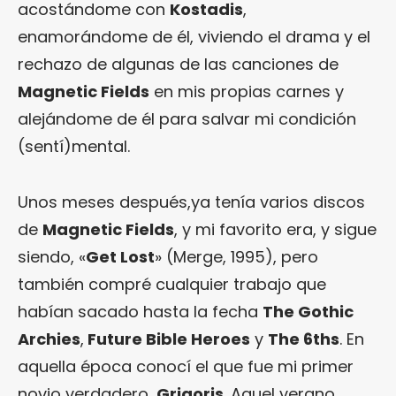
acostándome con
Kostadis
,
enamorándome de él, viviendo el drama y el
rechazo de algunas de las canciones de
Magnetic Fields
en mis propias carnes y
alejándome de él para salvar mi condición
(sentí)mental.
Unos meses después,ya tenía varios discos
de
Magnetic Fields
, y mi favorito era, y sigue
siendo, «
Get Lost
» (Merge, 1995), pero
también compré cualquier trabajo que
habían sacado hasta la fecha
The Gothic
Archies
,
Future Bible Heroes
y
The 6ths
. En
aquella época conocí el que fue mi primer
novio verdadero,
Grigoris
. Aquel verano