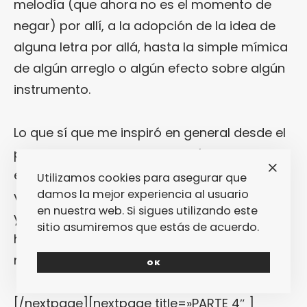
melodía (que ahora no es el momento de
negar) por allí, a la adopción de la idea de
alguna letra por allá, hasta la simple mímica
de algún arreglo o algún efecto sobre algún
instrumento.
Lo que sí que me inspiró en general desde el
principio fue la gracia que tenían mezclando
esos sonidos de cajas de ritmos y sintes
Utilizamos cookies para asegurar que
damos la mejor experiencia al usuario
viejos con instrumentos de cuerda acústicos
en nuestra web. Si sigues utilizando este
y otros más distorsionados. Es una vía que
sitio asumiremos que estás de acuerdo.
hemos utilizado para producir muchas de
nuestras canciones y lo reconozco.
OK
[/nextpage][nextpage title=»PARTE 4″ ]