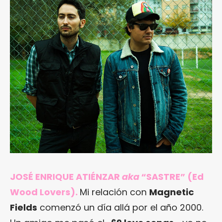
JOSÉ ENRIQUE ATIÉNZAR
aka
“SASTRE” (Ed
Wood Lovers).
Mi relación con
Magnetic
Fields
comenzó un día allá por el año 2000.