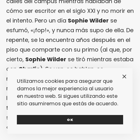
calles del campus mientras hablaban de
cómo ser escritor en el siglo XXI y no morir en
el intento. Pero un día
Sophie Wilder
se
esfumó, «¡fop!», y nunca más supo de ella. De
repente, se la encuentra años después en el
piso que comparte con su primo (al que, por
cierto,
Sophie Wilder
se tiró mientras estaba
con
Charlie
). Se ven, se hablan, se
recuerdan,
Charlie
vuelve a sentir arder de
Utilizamos cookies para asegurar que
nuevo en el estómago y en su corazón esa
damos la mejor experiencia al usuario
en nuestra web. Si sigues utilizando este
llama que nunca llegó a apagarse. Cuando
sitio asumiremos que estás de acuerdo.
Sophie Wilder
se vuelve a esfumar,
Charlie
se pregunta: y durante todo este tiempo,
OK
«
¿Qué fue de
Sophie Wilder
?
«.