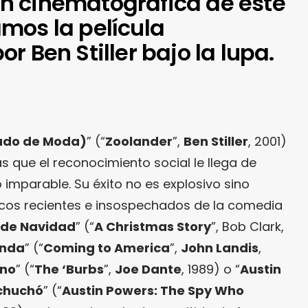
n cinematográfica de este
mos la película
r Ben Stiller bajo la lupa.
ado de Moda)
” (“
Zoolander
”,
Ben Stiller
, 2001)
as que el reconocimiento social le llega de
 imparable. Su éxito no es explosivo sino
sicos recientes e insospechados de la comedia
s de Navidad
” (“
A Christmas Story
”, Bob Clark,
unda
” (“
Coming to America
”,
John Landis
,
ino
” (“
The ‘Burbs
”,
Joe Dante
, 1989) o “
Austin
Achuchó
” (“
Austin Powers: The Spy Who