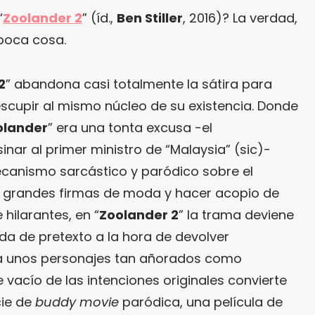
“
Zoolander 2
” (íd.,
Ben Stiller
, 2016)? La verdad,
 poca cosa.
2
” abandona casi totalmente la sátira para
escupir al mismo núcleo de su existencia. Donde
olander
” era una tonta excusa -el
nar al primer ministro de “Malaysia” (sic)-
canismo sarcástico y paródico sobre el
las grandes firmas de moda y hacer acopio de
hilarantes, en “
Zoolander 2
” la trama deviene
ada de pretexto a la hora de devolver
 a unos personajes tan añorados como
 vacío de las intenciones originales convierte
cie de
buddy movie
paródica, una película de