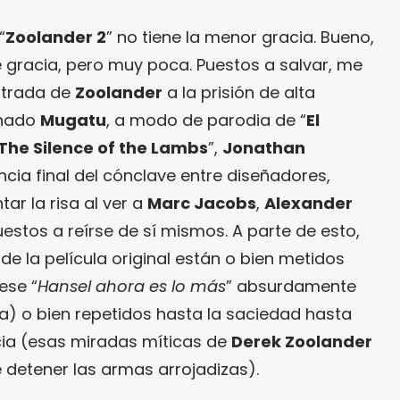
“
Zoolander 2
” no tiene la menor gracia. Bueno,
e gracia, pero muy poca. Puestos a salvar, me
ntrada de
Zoolander
a la prisión de alta
inado
Mugatu
, a modo de parodia de “
El
The Silence of the Lambs
”,
Jonathan
encia final del cónclave entre diseñadores,
r la risa al ver a
Marc Jacobs
,
Alexander
estos a reírse de sí mismos. A parte de esto,
e la película original están o bien metidos
ese “
Hansel ahora es lo más
” absurdamente
nta) o bien repetidos hasta la saciedad hasta
cia (esas miradas míticas de
Derek Zoolander
detener las armas arrojadizas).