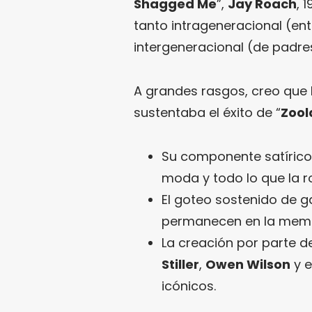
Shagged Me
”,
Jay Roach
, 
tanto intrageneracional (e
intergeneracional (de padres
A grandes rasgos, creo que 
sustentaba el éxito de “
Zool
Su componente satírico 
moda y todo lo que la r
El goteo sostenido de 
permanecen en la memor
La creación por parte d
Stiller
,
Owen Wilson
y 
icónicos.