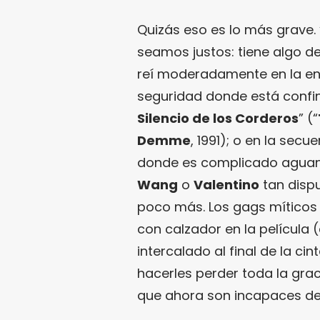
Quizás eso es lo más grave. 
seamos justos: tiene algo d
reí moderadamente en la e
seguridad donde está conf
Silencio de los Corderos
” (“
Demme
, 1991); o en la secu
donde es complicado aguanta
Wang
o
Valentino
tan dispu
poco más. Los gags míticos d
con calzador en la película (
intercalado al final de la ci
hacerles perder toda la gra
que ahora son incapaces de 