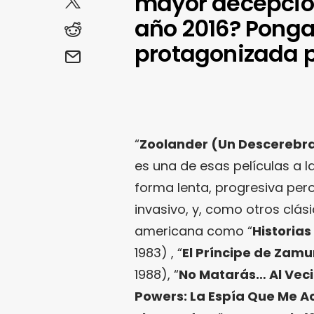
mayor decepció
año 2016? Ponga
protagonizada po
“
Zoolander (Un Descerebr
es una de esas películas a l
forma lenta, progresiva pero
invasivo, y, como otros clá
americana como “
Historia
1983) , “
El Príncipe de Zam
1988), “
No Matarás… Al Vec
Powers: La Espía Que Me 