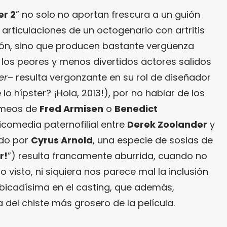
er 2
” no solo no aportan frescura a un guión
 articulaciones de un octogenario con artritis
ión, sino que producen bastante vergüenza
los peores y menos divertidos actores salidos
er
– resulta vergonzante en su rol de diseñador
 lo hípster? ¡Hola, 2013!), por no hablar de los
cameos de
Fred Armisen
o
Benedict
gicomedia paternofilial entre
Derek Zoolander
y
ado por
Cyrus Arnold
, una especie de sosias de
r!
”) resulta francamente aburrida, cuando no
 visto, ni siquiera nos parece mal la inclusión
icadísima en el casting, que además,
a del chiste más grosero de la película.