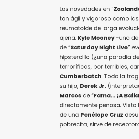
Las novedades en “
Zooland
tan ágil y vigoroso como las
reumatoide de larga evoluc
ajena.
Kyle Mooney
-uno de 
de “
Saturday Night Live
”
ev
hipstercillo (¿una parodia de
terroríficos, por terribles, 
Cumberbatch
. Toda la tra
su hijo,
Derek Jr.
(interpret
Marcos
de “
Fama… ¡A Baila
directamente penosa. Visto lo
de una
Penélope Cruz
desub
pobrecita, sirve de receptor