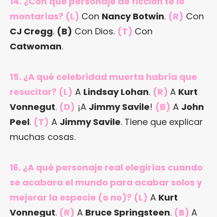
14. ¿Con qué personaje de ficción te lo
montarías? (L)
Con
Nancy Botwin
.
(R)
Con
CJ Cregg
.
(B)
Con Dios.
(T)
Con
Catwoman
.
15. ¿A qué celebridad muerta habría que
resucitar? (L)
A
Lindsay Lohan
.
(R)
A
Kurt
Vonnegut
.
(D)
¡A
Jimmy Savile
!
(B)
A
John
Peel
.
(T)
A
Jimmy Savile
. Tiene que explicar
muchas cosas.
16. ¿A qué personaje real elegirías cuando
se acabara el mundo para acabar solos y
mejorar la especie (o no)? (L)
A
Kurt
Vonnegut
.
(R)
A
Bruce Springsteen
.
(B)
A