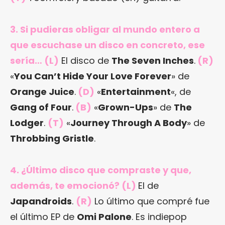
3. Si pudieras obligar al mundo entero a
que escuchase un disco en concreto, ese
sería… (L)
El disco de
The Seven Inches
.
(
R)
«
You Can’t Hide Your Love Forever
» de
Orange Juice
.
(D)
«
Entertainment
«, de
Gang of Four
.
(B)
«
Grown-Ups
» de
The
Lodger
.
(T)
«
Journey Through A Body
» de
Throbbing Gristle
.
4. ¿Último disco que compraste y que,
además, te emocionó? (L)
El de
Japandroids
.
(R)
Lo último que compré fue
el último EP de
Omi Palone
. Es indiepop