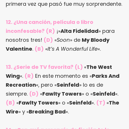
primera vez que pasó fue muy sorprendente.
12. ¿Una canción, película o libro
inconfesable? (R)
¡»
Alta Fidelidad
» para
nosotros tres!
(D)
«
Soon
» de
My Bloody
Valentine
.
(B)
«
It’s A Wonderful Life
«.
13. ¿Serie de TV favorita? (L)
«
The West
Wing
«.
(R)
En este momento es «
Parks And
Recreation
«, pero «
Seinfeld
» lo es de
siempre.
(D)
«
Fawlty Towers
» o «
Seinfeld
«.
(B)
«
Fawlty Towers
» o «
Seinfeld
«.
(T)
«
The
Wire
» y «
Breaking Bad
«.