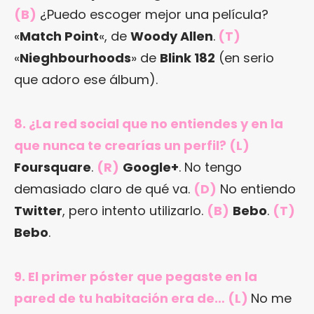
(B)
¿Puedo escoger mejor una película?
«
Match Point
«, de
Woody Allen
.
(T)
«
Nieghbourhoods
» de
Blink 182
(en serio
que adoro ese álbum).
8. ¿La red social que no entiendes y en la
que nunca te crearías un perfil? (L)
Foursquare
.
(R)
Google+
. No tengo
demasiado claro de qué va.
(D)
No entiendo
Twitter
, pero intento utilizarlo.
(B)
Bebo
.
(T)
Bebo
.
9. El primer póster que pegaste en la
pared de tu habitación era de… (L)
No me