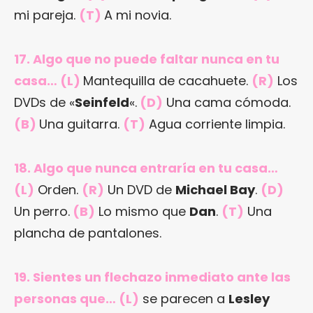
mi pareja.
(T)
A mi novia.
17. Algo que no puede faltar nunca en tu
casa… (L)
Mantequilla de cacahuete.
(R)
Los
DVDs de «
Seinfeld
«.
(D)
Una cama cómoda.
(B)
Una guitarra.
(T)
Agua corriente limpia.
18. Algo que nunca entraría en tu casa…
(L)
Orden.
(R)
Un DVD de
Michael Bay
.
(D)
Un perro.
(B)
Lo mismo que
Dan
.
(T)
Una
plancha de pantalones.
19. Sientes un flechazo inmediato ante las
personas que… (L)
se parecen a
Lesley