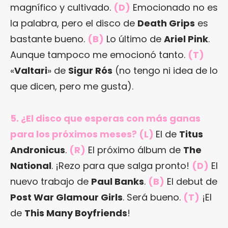
magnífico y cultivado.
(D)
Emocionado no es
la palabra, pero el disco de
Death Grips
es
bastante bueno.
(B)
Lo último de
Ariel Pink
.
Aunque tampoco me emocionó tanto.
(T)
«
Valtari
» de
Sigur Rós
(no tengo ni idea de lo
que dicen, pero me gusta).
5. ¿El disco que esperas con más ganas
para los próximos meses? (L)
El de
Titus
Andronicus
.
(R)
El próximo álbum de
The
National
. ¡Rezo para que salga pronto!
(D)
El
nuevo trabajo de
Paul Banks
.
(B)
El debut de
Post War Glamour Girls
. Será bueno.
(T)
¡El
de
This Many Boyfriends
!