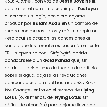
R&B: «
Come
«, con voz de
Jesse Boykins III
,
podría ser el camino a seguir por
Tesfaye
si,
al cerrar su trilogía, decidiera dejarse
producir por
Balam Acab
en un cambio de
rumbo con menos lloros y más entrepierna.
Pero aquí se acaban las concesiones al
sonido que los tomateros buscarán en este
EP… La apertura con «
Girlgirlgirl
» podría
achacársele a un
Gold Panda
que, sin
perder su paisajismo de fuegos de artificio
sobre el agua, bajase las revoluciones
acercándose a un soul bastardo. «
So Soon
We Change
» entra en el terreno de
Flying
Lotus
(o, al menos, del
Flying Lotus
sin
déficit de atención) para dejarse llevar por