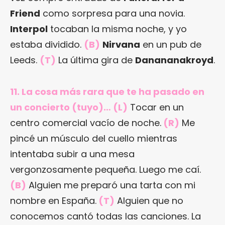
Friend
como sorpresa para una novia.
Interpol
tocaban la misma noche, y yo
estaba dividido.
(B)
Nirvana
en un pub de
Leeds.
(T)
La última gira de
Danananakroyd
.
11. La cosa más rara que te ha pasado en
un concierto (tuyo)… (L)
Tocar en un
centro comercial vacío de noche.
(R)
Me
pincé un músculo del cuello mientras
intentaba subir a una mesa
vergonzosamente pequeña. Luego me caí.
(B)
Alguien me preparó una tarta con mi
nombre en España.
(T)
Alguien que no
conocemos cantó todas las canciones. La