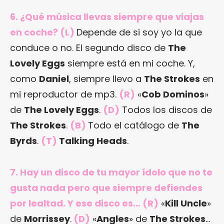
6. ¿Qué música llevas siempre que viajas
en coche? (L)
Depende de si soy yo la que
conduce o no. El segundo disco de
The
Lovely Eggs
siempre está en mi coche. Y,
como
Daniel
, siempre llevo a
The Strokes
en
mi reproductor de mp3.
(R)
«
Cob Dominos
»
de
The Lovely Eggs
.
(D)
Todos los discos de
The Strokes
.
(B)
Todo el catálogo de
The
Byrds
.
(T)
Talking Heads
.
7. Hay un disco de tu mayor ídolo que no te
gusta nada pero que siempre defiendes
por lealtad. Y ese disco es… (R)
«
Kill Uncle
»
de
Morrissey
.
(D)
«
Angles
» de
The Strokes
…