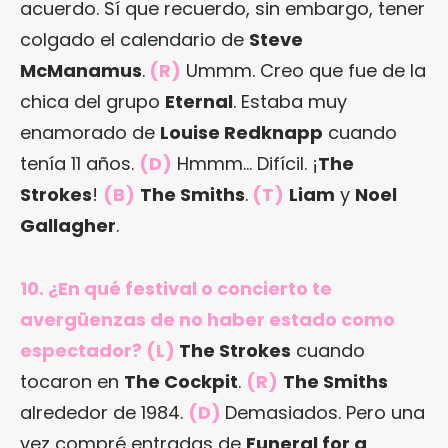
acuerdo. Sí que recuerdo, sin embargo, tener
colgado el calendario de
Steve
McManamus
.
(R)
Ummm. Creo que fue de la
chica del grupo
Eternal
. Estaba muy
enamorado de
Louise Redknapp
cuando
tenía 11 años.
(D)
Hmmm… Difícil. ¡
The
Strokes
!
(B)
The Smiths
.
(T)
Liam
y
Noel
Gallagher
.
10. ¿En qué festival o concierto te
avergüenzas de no haber estado como
espectador? (L)
The Strokes
cuando
tocaron en
The Cockpit
.
(R)
The Smiths
alrededor de 1984.
(D)
Demasiados. Pero una
vez compré entradas de
Funeral for a