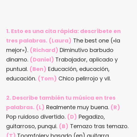
.
1. Esto es una cita rápida: descríbete en
tres palabras. (Laura)
The best one («la
mejor»).
(Richard)
Diminutivo barbudo
dinamo.
(Daniel)
Trabajador, aplicado y
puntual.
(Ben)
Educación, educación,
educación.
(Tom)
Chico pelirrojo y vil.
2. Describe también tu música en tres
palabras. (L)
Realmente muy buena.
(R)
Pop ruidoso divertido.
(D)
Pegadizo,
guitarroso, punqui.
(B)
Temazo tras temazo.
(T)
Toomfolery basado (en) guitarra.