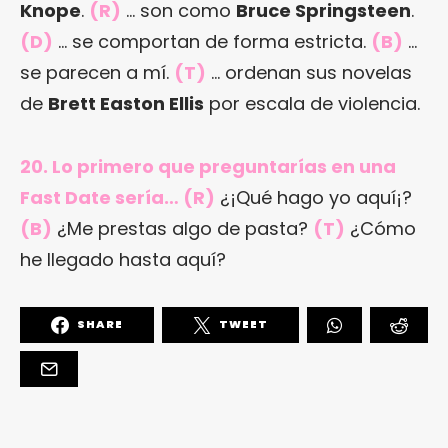
Knope
.
(R)
… son como
Bruce Springsteen
.
(D)
… se comportan de forma estricta.
(B)
…
se parecen a mí.
(T)
… ordenan sus novelas
de
Brett Easton Ellis
por escala de violencia.
20. Lo primero que preguntarías en una
Fast Date sería… (R)
¿¡Qué hago yo aquí¡?
(B)
¿Me prestas algo de pasta?
(T)
¿Cómo
he llegado hasta aquí?
SHARE
TWEET