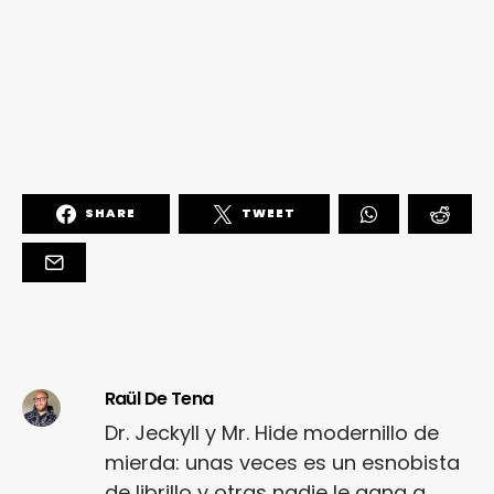
SHARE
TWEET
Raül De Tena
Dr. Jeckyll y Mr. Hide modernillo de
mierda: unas veces es un esnobista
de librillo y otras nadie le gana a