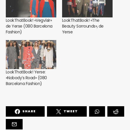
LookThatBook! «Vegvísir»
LookThatBook! «The
de Yerse (080 Barcelona
Beauty Sorrounds», de
Fashion)
Yerse
LookThatBook! Yerse:
«Nobody’s Road» (080
Barcelona Fashion)
SHARE
TWEET