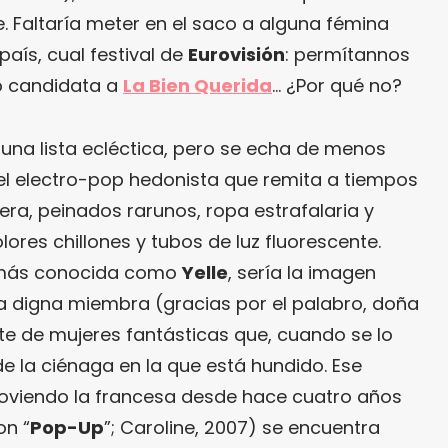
. Faltaría meter en el saco a alguna fémina
aís, cual festival de
Eurovisión
: permítannos
o candidata a
La Bien Querida
… ¿Por qué no?
una lista ecléctica, pero se echa de menos
el electro-pop hedonista que remita a tiempos
tera, peinados rarunos, ropa estrafalaria y
ores chillones y tubos de luz fluorescente.
 más conocida como
Yelle
, sería la imagen
a digna miembra (gracias por el palabro, doña
te de mujeres fantásticas que, cuando se lo
 la ciénaga en la que está hundido. Ese
moviendo la francesa desde hace cuatro años
on “
Pop-Up
”; Caroline, 2007) se encuentra