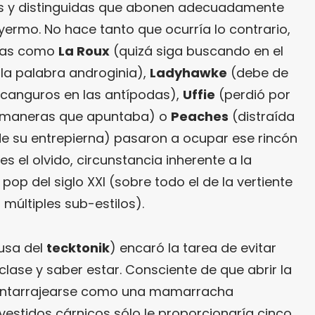
es y distinguidas que abonen adecuadamente
yermo. No hace tanto que ocurría lo contrario,
idas como
La Roux
(quizá siga buscando en el
e la palabra androginia),
Ladyhawke
(debe de
 canguros en las antípodas),
Uffie
(perdió por
s maneras que apuntaba) o
Peaches
(distraída
 de su entrepierna) pasaron a ocupar ese rincón
 el olvido, circunstancia inherente a la
op del siglo XXI (sobre todo el de la vertiente
múltiples sub-estilos).
usa del
tecktonik
) encaró la tarea de evitar
 clase y saber estar. Consciente de que abrir la
pintarrajearse como una mamarracha
vestidos cárnicos sólo le proporcionaría cinco