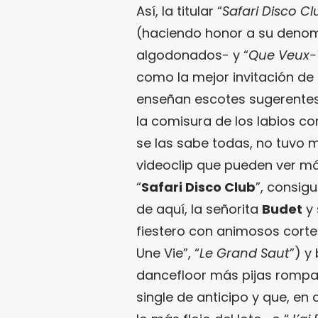
Así, la titular “
Safari Disco Cl
(haciendo honor a su denom
algodonados- y “
Que Veux-
como la mejor invitación de 
enseñan escotes sugerentes 
la comisura de los labios co
se las sabe todas, no tuvo m
videoclip que pueden ver más
“
Safari Disco Club
”, consig
de aquí, la señorita
Budet
y 
fiestero con animosos corte
Une Vie”, “
Le Grand Saut
”) y
dancefloor más pijas rompa
single de anticipo y que, e