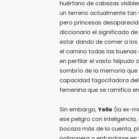
huérfano de cabezas visibl
un terreno actualmente tan 
pero princesas desaparec
diccionario el significado d
estar dando de comer a los
el camino todas las buena
en perfilar el vasto felpudo
sombrío de la memoria que es
capacidad fagocitadora del p
femenina que se ramifica en 
Sin embargo,
Yelle
(la ex-m
ese peligro con inteligencia,
bocaza más de la cuenta, 
poligonera o enfundarse en 