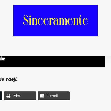
de Yaeji
.
Print
E-mail