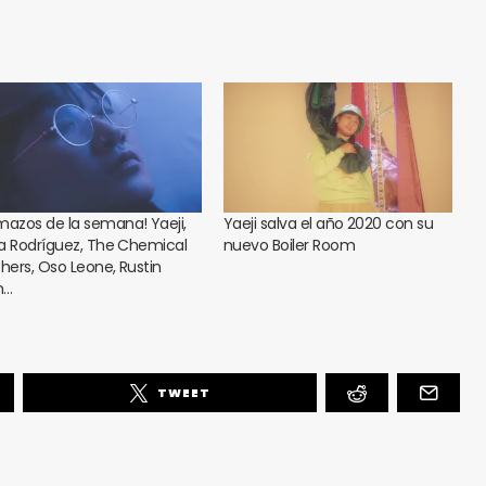
mazos de la semana! Yaeji,
Yaeji salva el año 2020 con su
a Rodríguez, The Chemical
nuevo Boiler Room
thers, Oso Leone, Rustin
n…
TWEET