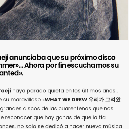
ji anunciaba que su próximo disco
ammer»… Ahora por fin escuchamos su
anted».
Yaeji
haya parado quieta en los últimos años…
 su maravilloso «
WHAT WE DREW 우리가 그려왔
os grandes discos de las cuarentenas que nos
que reconocer que hay ganas de que la tía
tonces, no solo se dedicó a hacer nueva música