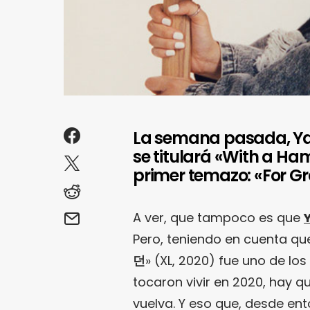
La semana pasada, Yae
se titulará «With a H
primer temazo: «For Gr
A ver, que tampoco es que
Pero, teniendo en cuenta que
던
» (XL, 2020) fue uno de l
tocaron vivir en 2020, hay 
vuelva. Y eso que, desde en