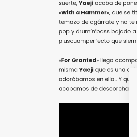
suerte,
Yaeji
acaba de poner 
«
With a Hammer
«, que se ti
temazo de agárrate y no te
pop y drum’n’bass bajado a
pluscuamperfecto que siemp
«
For Granted
» llega acompa
misma
Yaeji
que es una cele
adorábamos en ella… Y que 
acabamos de descorchar.