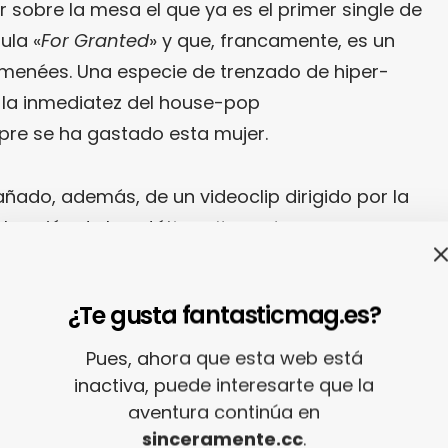
sobre la mesa el que ya es el primer single de
tula «
For Granted
» y que, francamente, es un
 menées. Una especie de trenzado de hiper-
 la inmediatez del house-pop
re se ha gastado esta mujer.
ñado, además, de un videoclip dirigido por la
bración de la estética ultra cute que ya
seguro que nos va a alegrar este año 2023 que
¿Te gusta fantasticmag.es?
Pues, ahora que esta web está
inactiva, puede interesarte que la
aventura continúa en
sinceramente.cc
.