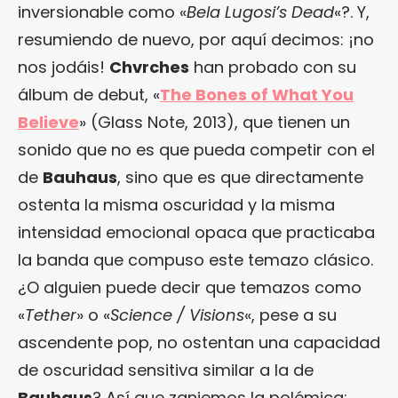
inversionable como «
Bela Lugosi’s Dead
«?. Y,
resumiendo de nuevo, por aquí decimos: ¡no
nos jodáis!
Chvrches
han probado con su
álbum de debut, «
The Bones of What You
Believe
» (Glass Note, 2013), que tienen un
sonido que no es que pueda competir con el
de
Bauhaus
, sino que es que directamente
ostenta la misma oscuridad y la misma
intensidad emocional opaca que practicaba
la banda que compuso este temazo clásico.
¿O alguien puede decir que temazos como
«
Tether
» o «
Science / Visions
«, pese a su
ascendente pop, no ostentan una capacidad
de oscuridad sensitiva similar a la de
Bauhaus
? Así que zanjemos la polémica: