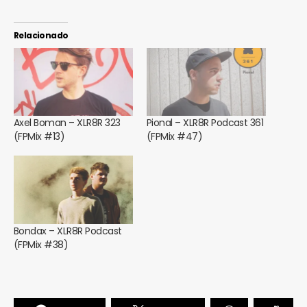
Relacionado
Axel Boman – XLR8R 323
Pional – XLR8R Podcast 361
(FPMix #13)
(FPMix #47)
Bondax – XLR8R Podcast
(FPMix #38)