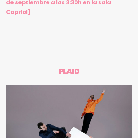
de septiembre a las 3:30h en la sala
Capitol]
PLAID