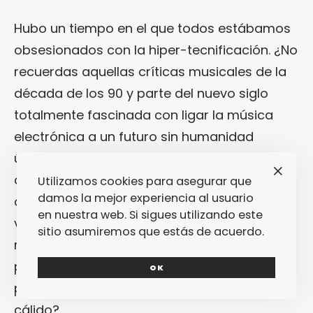
Hubo un tiempo en el que todos estábamos
obsesionados con la hiper-tecnificación. ¿No
recuerdas aquellas críticas musicales de la
década de los 90 y parte del nuevo siglo
totalmente fascinada con ligar la música
electrónica a un futuro sin humanidad
únicamente poblado por inteligencias
artificiales? Yo mismo he escrito tal cosa en
Utilizamos cookies para asegurar que
damos la mejor experiencia al usuario
alguna que otra ocasión… Así que no voy a
en nuestra web. Si sigues utilizando este
vilipendiar esta percepción. Pero sí que voy a
sitio asumiremos que estás de acuerdo.
matizarla. Porque lo cierto es que siempre
pensamos que el futuro sería robótico y frío,
OK
pero ¿qué ocurriría si fuera humano y
cálido?