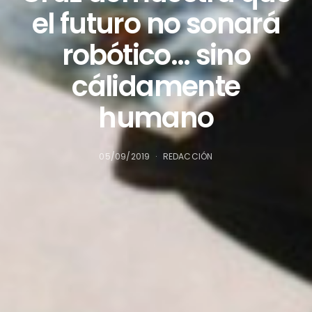
el futuro no sonará
robótico… sino
cálidamente
humano
05/09/2019
REDACCIÓN