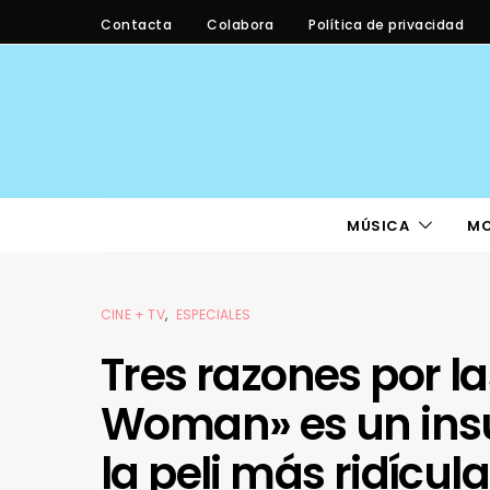
Contacta
Colabora
Política de privacidad
MÚSICA
M
CINE + TV
ESPECIALES
Tres razones por 
Woman» es un insu
la peli más ridícu