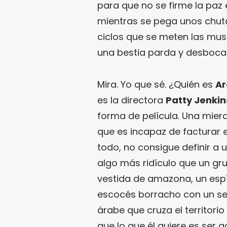
para que no se firme la paz 
mientras se pega unos chuta
ciclos que se meten las mus
una bestia parda y desboc
Mira. Yo que sé. ¿Quién es
Ar
es la directora
Patty Jenkin
forma de película. Una mierd
que es incapaz de facturar
todo, no consigue definir a 
algo más ridículo que un g
vestida de amazona, un espí
escocés borracho con un se
árabe que cruza el territori
que lo que él quiere es ser a