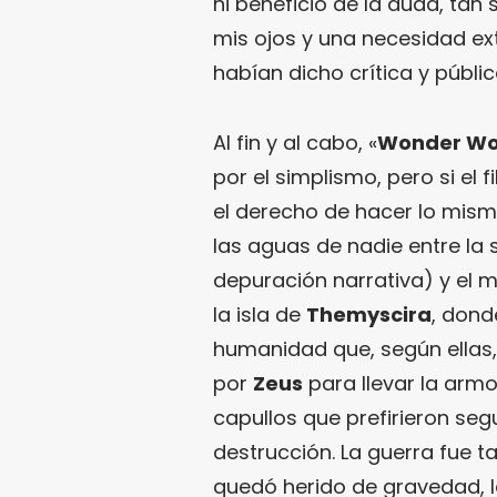
ni beneficio de la duda, tan
mis ojos y una necesidad ext
habían dicho crítica y públi
Al fin y al cabo, «
Wonder W
por el simplismo, pero si el
el derecho de hacer lo mism
las aguas de nadie entre la 
depuración narrativa) y el m
la isla de
Themyscira
, dond
humanidad que, según ellas
por
Zeus
para llevar la arm
capullos que prefirieron seg
destrucción. La guerra fue 
quedó herido de gravedad, l