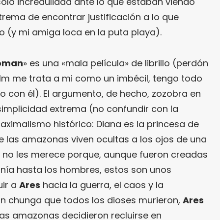
 solo incredulidad ante lo que estaban viendo
rema de encontrar justificación a lo que
co (y mi amiga loca en la puta playa).
oman
» es una «mala película» de librillo (perdón
 film me trata a mi como un imbécil, tengo todo
o con él). El argumento, de hecho, zozobra en
simplicidad extrema (no confundir con la
aximalismo histórico: Diana es la princesa de
e las amazonas viven ocultas a los ojos de una
, no les merece porque, aunque fueron creadas
onía hasta los hombres, estos son unos
uir a
Ares
hacia la guerra, el caos y la
tan chunga que todos los dioses murieron,
Ares
as amazonas decidieron recluirse en