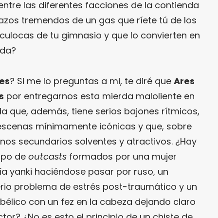
entre las diferentes facciones de la contienda
zos tremendos de un gas que ríete tú de los
culocas de tu gimnasio y que lo convierten en
ada?
es
? Si me lo preguntas a mi, te diré que
Ares
s
por entregarnos esta mierda maloliente en
a que, además, tiene serios bajones rítmicos,
 escenas mínimamente icónicas y que, sobre
unos secundarios solventes y atractivos. ¿Hay
rupo de
outcasts
formados por una mujer
a yanki haciéndose pasar por ruso, un
rio problema de estrés post-traumático y un
o bélico con un fez en la cabeza dejando claro
ctor? ¿No es esto el principio de un chiste de