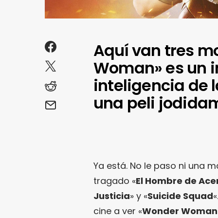
Aquí van tres m
Woman» es un in
inteligencia d
una peli jodidam
Ya está. No le paso ni una m
tragado «
El Hombre de Ace
Justicia
» y «
Suicide Squad
«
cine a ver «
Wonder Woman