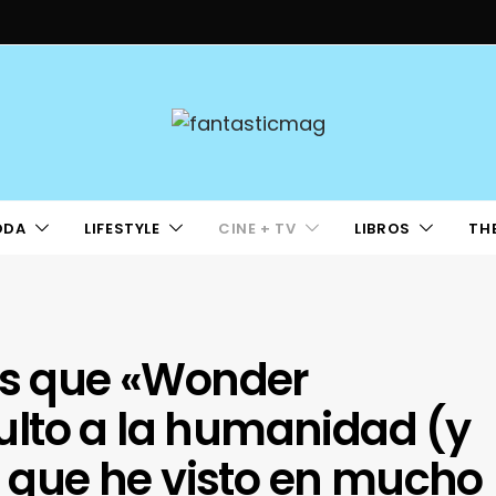
ODA
LIFESTYLE
CINE + TV
LIBROS
TH
las que «Wonder
lto a la humanidad (y
la que he visto en mucho