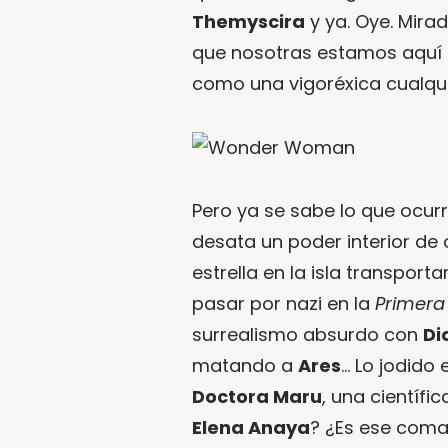
Themyscira
y ya. Oye. Mira
que nosotras estamos aquí 
como una vigoréxica cualqui
Pero ya se sabe lo que ocur
desata un poder interior de
estrella en la isla transpo
pasar por nazi en la
Primera
surrealismo absurdo con
Di
matando a
Ares
… Lo jodido 
Doctora Maru
, una científ
Elena Anaya
? ¿Es ese com