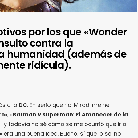
otivos por los que «Wonder
sulto contra la
e la humanidad (además de
ente ridícula).
ás a la
DC
. En serio que no. Mirad: me he
ro
«, «
Batman v Superman: El Amanecer de la
… y todavía no sé cómo se me ocurrió que ir al
» era una buena idea. Bueno, sí que lo sé: no