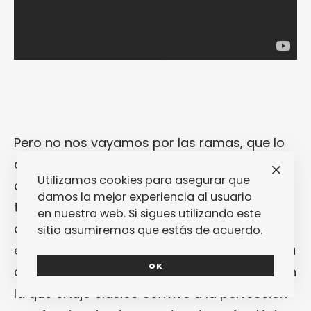
Pero no nos vayamos por las ramas, que lo
que aquí interesa es precisamente la
Utilizamos cookies para asegurar que
colección de
H&M Studio
para esta
damos la mejor experiencia al usuario
temporada. Según lo que pudimos ver
en nuestra web. Si sigues utilizando este
anoche (y lo que puedes ver tú en las fotos
sitio asumiremos que estás de acuerdo.
en la galería al final de este artículo), en esta
OK
colección brilla particularmente una mujer en
la que el lujo clásico convive a la perfección