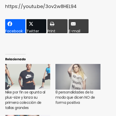
https://youtu.be/3ov2w8HEL94
Facebook
Twitter
Print
E-mail
Relacionado
Nike por fin se apunta al
8 personalidades de la
plus-size y lanza su
moda que dicen NO de
primera colección de
forma positiva
tallas grandes