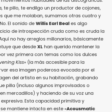
 movimientos habituales de las discográficas.
, te pillo, te endilgo un productor de cojones,
es que me molaban, sumamos otras cuatro y
No. El sonido de
Willis Earl Beal
es algo
rcicio de introspección cruda como es cruda la
Aquí no hay arreglos millonarios, básicamente
intuye que desde
XL
han querido mantener la
or vez primera con temas como los dulces
vening Kiss
» (la más accesible para la
servar esa imagen poderosa evocada por el
magen del artista en su habitación, grabando
ue pilla (incluso algunos improvisados o
en mercadillos) y haciendo de su voz una
 expresiva. Esta capacidad primitiva y
 se mantiene intacta en este «
Acousmatic