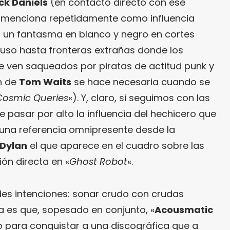
ck Daniels
(en contacto directo con ese
menciona repetidamente como influencia
 un fantasma en blanco y negro en cortes
cluso hasta fronteras extrañas donde los
 ven saqueados por piratas de actitud punk y
ón de
Tom Waits
se hace necesaria cuando se
Cosmic Queries
«). Y, claro, si seguimos con las
e pasar por alto la influencia del hechicero que
k: una referencia omnipresente desde la
Dylan
el que aparece en el cuadro sobre las
ón directa en «
Ghost Robot
«.
es intenciones: sonar crudo con crudas
ma es que, sopesado en conjunto, «
Acousmatic
 para conquistar a una discográfica que a