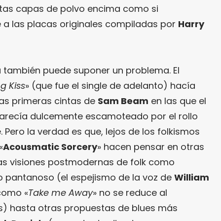
ntas capas de polvo encima como si
a las placas originales compiladas por
Harry
 también puede suponer un problema. El
g Kiss
» (que fue el single de adelanto) hacía
as primeras cintas de
Sam Beam
en las que el
recía dulcemente escamoteado por el rollo
e. Pero la verdad es que, lejos de los folkismos
«
Acousmatic Sorcery
» hacen pensar en otras
las visiones postmodernas de folk como
ño pantanoso (el espejismo de la voz de
William
como «
Take me Away
» no se reduce al
s) hasta otras propuestas de blues más