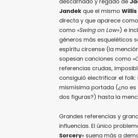
descarnado y regado de
Ja
Jandek
que el mismo
Willis
directa y que aparece como
como «
Swing on Low
«) e in
géneros más esqueléticos se
espíritu circense (la menci
sopesan canciones como «
referencias crudas, imposibl
consiguió electrificar el fol
mismísima portada (¿no es
dos figuras?) hasta la menci
Grandes referencias y grand
influencias. El único proble
Sorcery
» suena más a demo