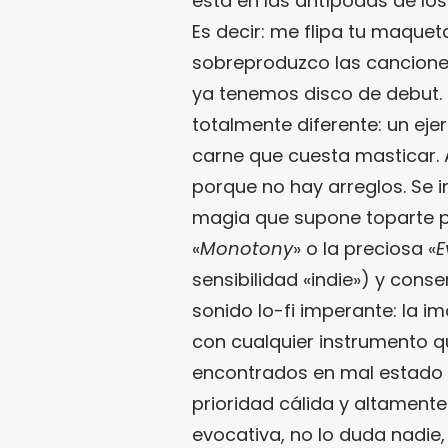
está en las antípodas de los
Es decir: me flipa tu maqueta
sobreproduzco las cancion
ya tenemos disco de debut. 
totalmente diferente: un eje
carne que cuesta masticar. 
porque no hay arreglos. Se 
magia que supone toparte p
«
Monotony
» o la preciosa «
E
sensibilidad «indie») y con
sonido lo-fi imperante: la i
con cualquier instrumento q
encontrados en mal estado 
prioridad cálida y altamente
evocativa, no lo duda nadie,